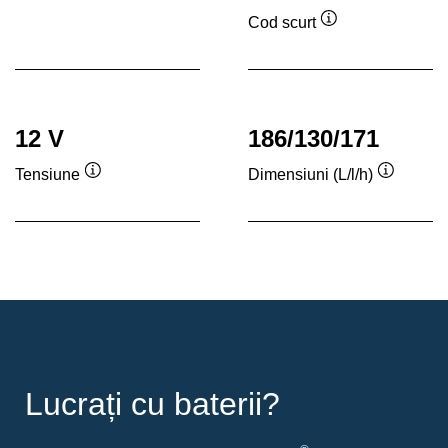
Cod scurt
Tooltip
12 V
186/130/171
Tensiune
Dimensiuni (L/l/h)
Tooltip
Tooltip
Lucrați cu baterii?