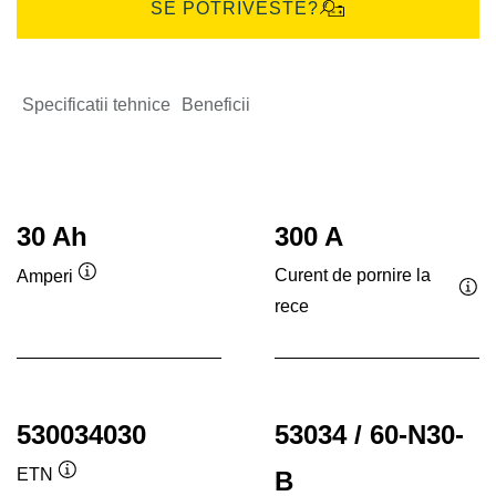
SE POTRIVESTE?
Specificatii tehnice
Beneficii
30 Ah
300 A
Curent de pornire la
Amperi
Tooltip
rece
Too
530034030
53034 / 60-N30-
ETN
B
Tooltip