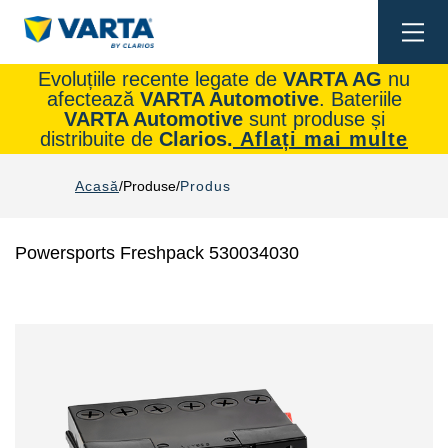
Togg
navi
Evoluțiile recente legate de
VARTA AG
nu
afectează
VARTA Automotive
. Bateriile
VARTA Automotive
sunt produse și
distribuite de
Clarios.
Aflați mai multe
Acasă
Produse
Produs
Powersports Freshpack 530034030