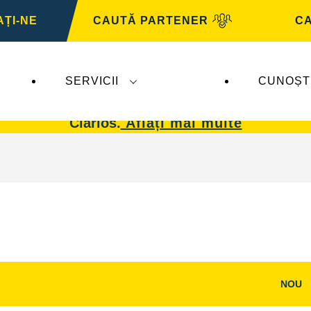
ȚI-NE
CAUTĂ PARTENER
CA
SERVICII
CUNOȘT
 afectează
VARTA Automotive
. Bateriile
VARTA 
Clarios.
Aflați mai multe
NOU
i
Deschideți
dialogul