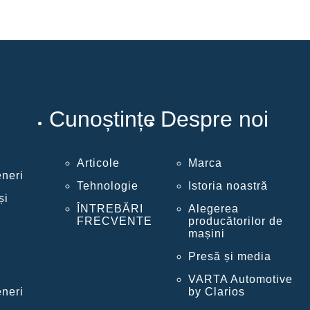
Cunoștințe
Despre noi
Articole
Marca
eneri
Tehnologie
Istoria noastră
și
ÎNTREBĂRI
Alegerea
FRECVENTE
producătorilor de
mașini
Presă și media
VARTA Automotive
eneri
by Clarios