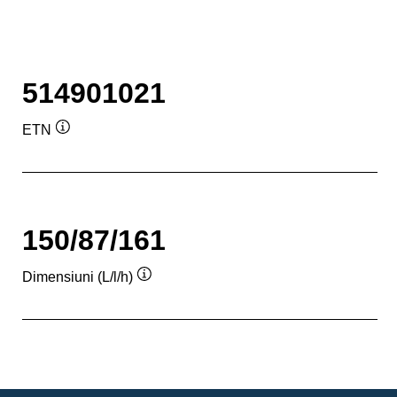
514901021
ETN
Tooltip
150/87/161
Dimensiuni (L/l/h)
Tooltip