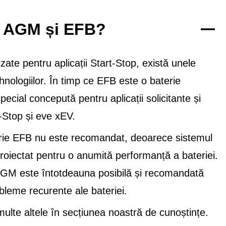
re AGM și EFB?
ate pentru aplicații Start-Stop, există unele
nologiilor. În timp ce EFB este o baterie
cial concepută pentru aplicații solicitante și
t-Stop și eve xEV.
rie EFB nu este recomandat, deoarece sistemul
proiectat pentru o anumită performanță a bateriei.
 AGM este întotdeauna posibilă și recomandată
bleme recurente ale bateriei.
lte altele în secțiunea noastră de cunoștințe.