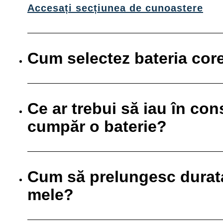
Accesați secțiunea de cunoastere
Cum selectez bateria cor
Ce ar trebui să iau în co
cumpăr o baterie?
Cum să prelungesc durata 
mele?