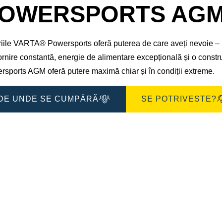
de
OWERSPORTS AGM 5
imagine
iile VARTA® Powersports oferă puterea de care aveți nevoie – i
rnire constantă, energie de alimentare excepțională și o construc
rsports AGM oferă putere maximă chiar și în condiții extreme.
DE UNDE SE CUMPĂRĂ
SE POTRIVESTE?