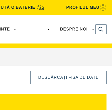
UTĂ O BATERIE
PROFILUL MEU
Search
INȚE
DESPRE NOI
Automotive
sunt produse și distribuite de
DESCĂRCAȚI FIȘA DE DATE
Deschideți
dialogul