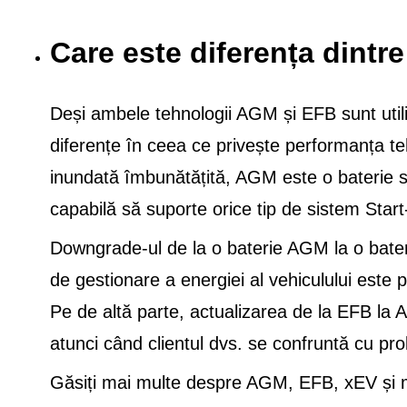
Care este diferența dint
Deși ambele tehnologii AGM și EFB sunt utiliz
diferențe în ceea ce privește performanța teh
inundată îmbunătățită, AGM este o baterie spe
capabilă să suporte orice tip de sistem Star
Downgrade-ul de la o baterie AGM la o bate
de gestionare a energiei al vehiculului este 
Pe de altă parte, actualizarea de la EFB la
atunci când clientul dvs. se confruntă cu pro
Găsiți mai multe despre AGM, EFB, xEV și mu