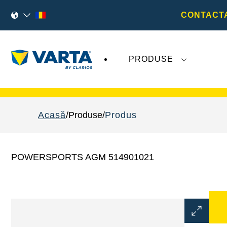
CONTACTA
PRODUSE
Evoluțiile recente legate de
VARTA AG
nu
Acasă
Produse
Produs
POWERSPORTS AGM 514901021
Deschideț
dialogul