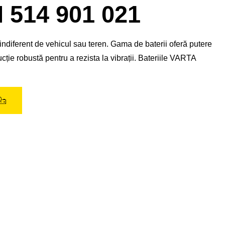
de
14 901 021
imagine
ndiferent de vehicul sau teren. Gama de baterii oferă putere
ție robustă pentru a rezista la vibrații. Bateriile VARTA