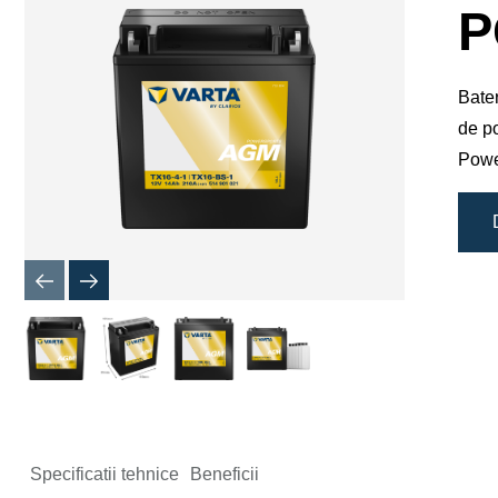
de
P
imagine
Bater
de po
Powe
Specificatii tehnice
Beneficii