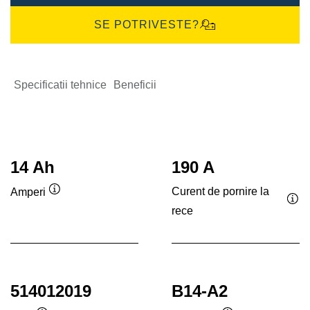
SE POTRIVESTE?
Specificatii tehnice
Beneficii
14 Ah
190 A
Curent de pornire la
Amperi
Tooltip
rece
Too
514012019
B14-A2