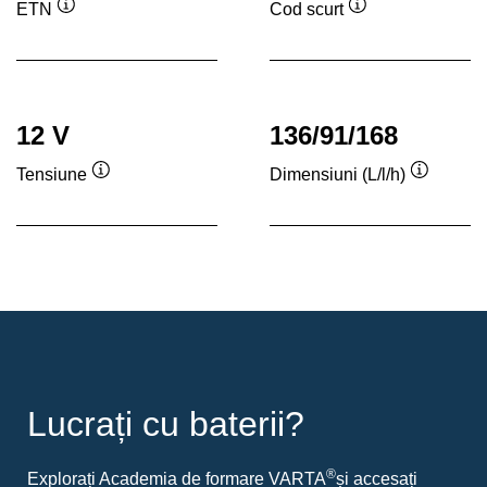
ETN
Cod scurt
Tooltip
Tooltip
12 V
136/91/168
Tensiune
Dimensiuni (L/l/h)
Tooltip
Tooltip
Lucrați cu baterii?
®
Explorați Academia de formare VARTA
și accesați