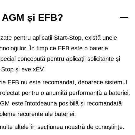
re AGM și EFB?
ate pentru aplicații Start-Stop, există unele
nologiilor. În timp ce EFB este o baterie
cial concepută pentru aplicații solicitante și
t-Stop și eve xEV.
rie EFB nu este recomandat, deoarece sistemul
proiectat pentru o anumită performanță a bateriei.
 AGM este întotdeauna posibilă și recomandată
bleme recurente ale bateriei.
lte altele în secțiunea noastră de cunoștințe.