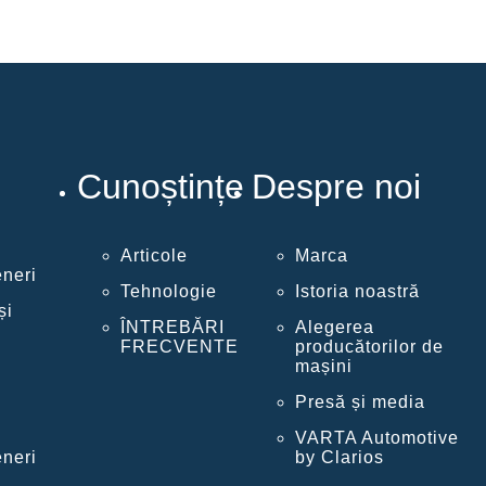
Cunoștințe
Despre noi
Articole
Marca
eneri
Tehnologie
Istoria noastră
și
ÎNTREBĂRI
Alegerea
FRECVENTE
producătorilor de
mașini
Presă și media
VARTA Automotive
eneri
by Clarios