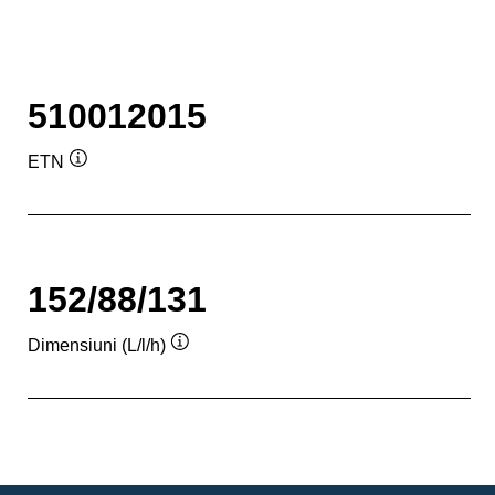
510012015
ETN
Tooltip
152/88/131
Dimensiuni (L/l/h)
Tooltip