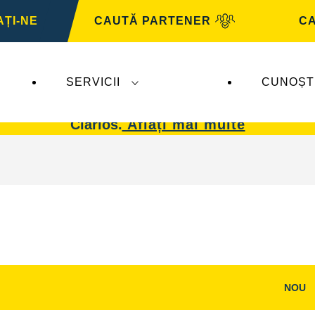
ȚI-NE
CAUTĂ PARTENER
CA
SERVICII
CUNOȘT
 afectează
VARTA Automotive
. Bateriile
VARTA 
Clarios.
Aflați mai multe
NOU
i
Deschideți
dialogul