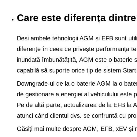
Care este diferența dint
Deși ambele tehnologii AGM și EFB sunt utiliz
diferențe în ceea ce privește performanța teh
inundată îmbunătățită, AGM este o baterie spe
capabilă să suporte orice tip de sistem Star
Downgrade-ul de la o baterie AGM la o bate
de gestionare a energiei al vehiculului este 
Pe de altă parte, actualizarea de la EFB la
atunci când clientul dvs. se confruntă cu pro
Găsiți mai multe despre AGM, EFB, xEV și mu