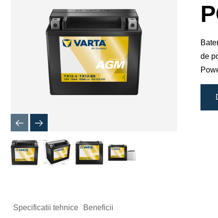
de
P
imagine
Bater
de po
Powe
Specificatii tehnice
Beneficii