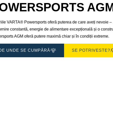
de
OWERSPORTS AGM 5
imagine
iile VARTA® Powersports oferă puterea de care aveți nevoie – i
rnire constantă, energie de alimentare excepțională și o construc
rsports AGM oferă putere maximă chiar și în condiții extreme.
DE UNDE SE CUMPĂRĂ
SE POTRIVESTE?