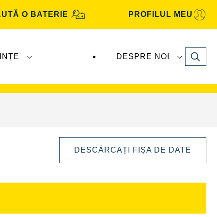
UTĂ O BATERIE
PROFILUL MEU
Search
INȚE
DESPRE NOI
Automotive
sunt produse și distribuite de
DESCĂRCAȚI FIȘA DE DATE
Deschideți
dialogul