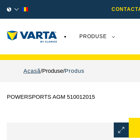
CONTACTA
PRODUSE
Evoluțiile recente legate de
VARTA AG
nu
Acasă
Produse
Produs
POWERSPORTS AGM 510012015
Deschideț
dialogul