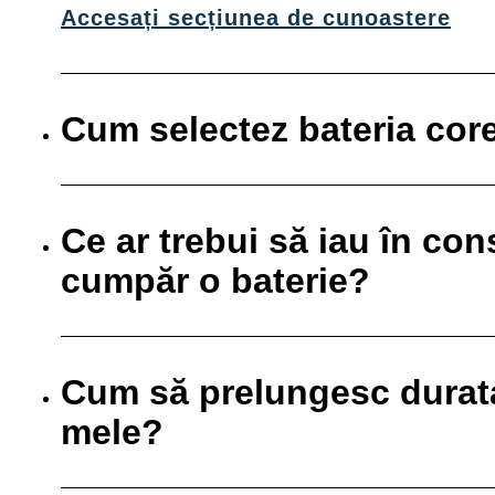
Accesați secțiunea de cunoastere
Cum selectez bateria cor
Ce ar trebui să iau în co
cumpăr o baterie?
Cum să prelungesc durata 
mele?