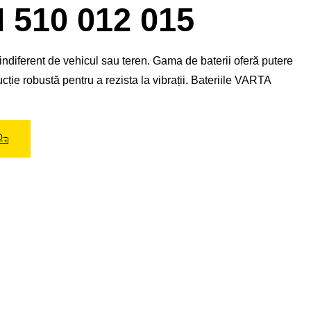
de
10 012 015
imagine
ndiferent de vehicul sau teren. Gama de baterii oferă putere
ție robustă pentru a rezista la vibrații. Bateriile VARTA