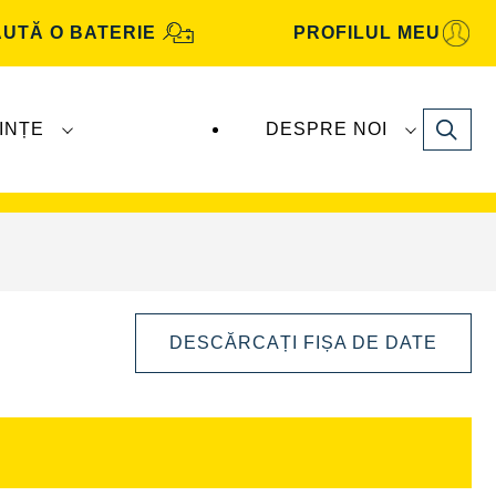
UTĂ O BATERIE
PROFILUL MEU
Search
INȚE
DESPRE NOI
Automotive
sunt produse și distribuite de
DESCĂRCAȚI FIȘA DE DATE
Deschideți
dialogul