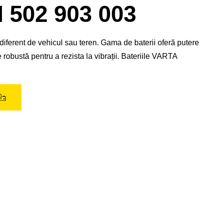
de
02 903 003
imagine
iferent de vehicul sau teren. Gama de baterii oferă putere
 robustă pentru a rezista la vibrații. Bateriile VARTA