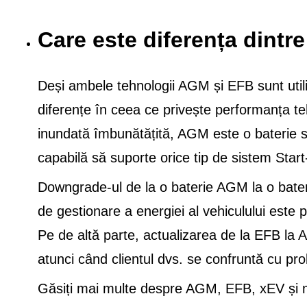
Care este diferența dint
Deși ambele tehnologii AGM și EFB sunt utiliz
diferențe în ceea ce privește performanța teh
inundată îmbunătățită, AGM este o baterie spe
capabilă să suporte orice tip de sistem Star
Downgrade-ul de la o baterie AGM la o bate
de gestionare a energiei al vehiculului este 
Pe de altă parte, actualizarea de la EFB la
atunci când clientul dvs. se confruntă cu pro
Găsiți mai multe despre AGM, EFB, xEV și mu