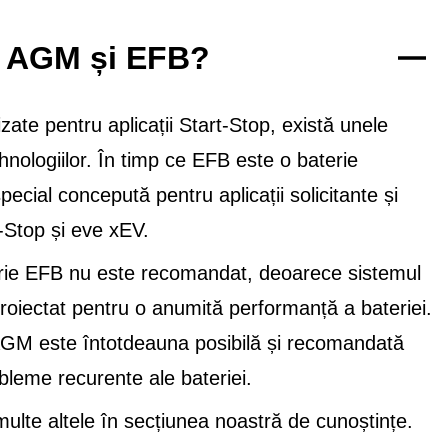
re AGM și EFB?
ate pentru aplicații Start-Stop, există unele
nologiilor. În timp ce EFB este o baterie
cial concepută pentru aplicații solicitante și
t-Stop și eve xEV.
rie EFB nu este recomandat, deoarece sistemul
proiectat pentru o anumită performanță a bateriei.
 AGM este întotdeauna posibilă și recomandată
bleme recurente ale bateriei.
lte altele în secțiunea noastră de cunoștințe.