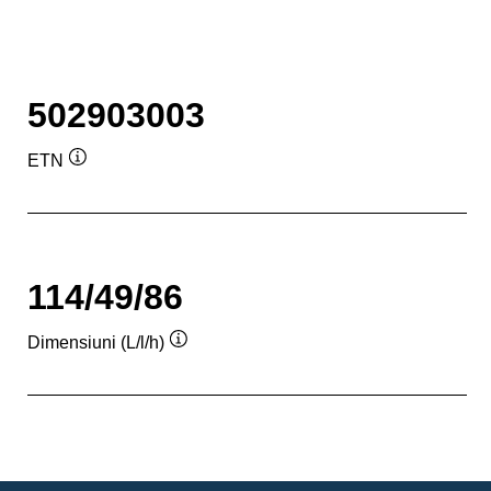
502903003
ETN
Tooltip
114/49/86
Dimensiuni (L/l/h)
Tooltip