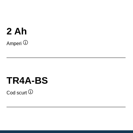
2 Ah
Amperi
Tooltip
TR4A-BS
Cod scurt
Tooltip