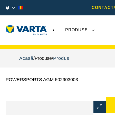
CONTACTA
PRODUSE
Evoluțiile recente legate de
VARTA AG
nu
Acasă
Produse
Produs
POWERSPORTS AGM 502903003
Deschideț
dialogul