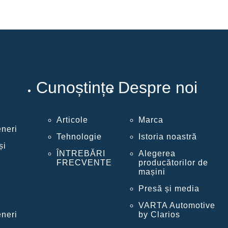
Cunoștințe
Despre noi
Articole
Marca
eneri
Tehnologie
Istoria noastră
și
ÎNTREBĂRI
Alegerea
FRECVENTE
producătorilor de
mașini
Presă și media
VARTA Automotive
eneri
by Clarios