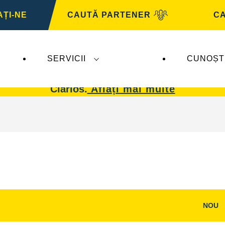
ȚI-NE
CAUTĂ PARTENER
CA
SERVICII
CUNOȘT
 afectează
VARTA Automotive
. Bateriile
VARTA 
Clarios.
Aflați mai multe
NOU
i
Deschideți
dialogul