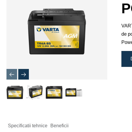
de
P
imagine
VARTA
de po
Powe
Specificatii tehnice
Beneficii