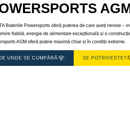
de
OWERSPORTS AGM 5
imagine
 Bateriile Powersports oferă puterea de care aveți nevoie – ind
rnire fiabilă, energie de alimentare excepțională și o construcție
rsports AGM oferă putere maximă chiar și în condiții extreme.
DE UNDE SE CUMPĂRĂ
SE POTRIVESTE?