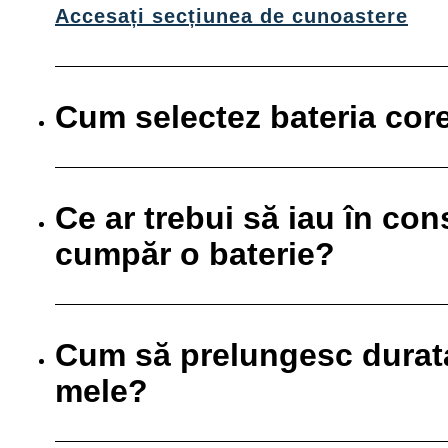
Accesați secțiunea de cunoastere
Cum selectez bateria cor
Ce ar trebui să iau în co
cumpăr o baterie?
Cum să prelungesc durata 
mele?