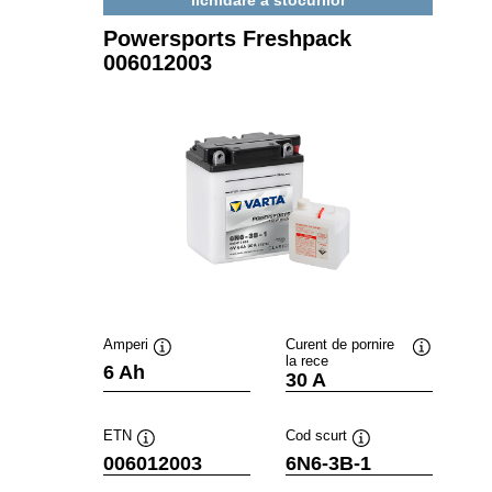
Powersports Freshpack
006012003
Amperi
Curent de pornire
la rece
Tooltip
Tooltip
6 Ah
30 A
ETN
Cod scurt
Tooltip
Tooltip
006012003
6N6-3B-1