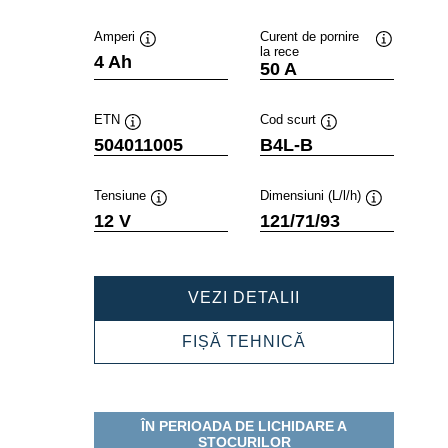
Amperi
Curent de pornire
la rece
Tooltip
Tooltip
4 Ah
50 A
ETN
Cod scurt
Tooltip
Tooltip
504011005
B4L-B
Tensiune
Dimensiuni (L/l/h)
Tooltip
Tooltip
12 V
121/71/93
POWERSPORTS
VEZI DETALII
FRESHPACK
504011005
POWERSPORTS
FIȘĂ TEHNICĂ
FRESHPACK
504011005
ÎN PERIOADA DE LICHIDARE A
STOCURILOR