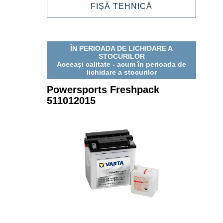
509016013
POWERSPORTS
FIȘĂ TEHNICĂ
FRESHPACK
509016013
ÎN PERIOADA DE LICHIDARE A
STOCURILOR
Aceeași calitate - acum în perioada de
lichidare a stocurilor
Powersports Freshpack
511012015