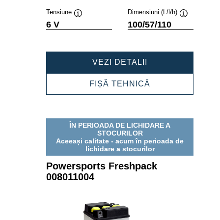
Tensiune
Dimensiuni (L/l/h)
Tooltip
Tooltip
6 V
100/57/110
POWERSPORTS
VEZI DETALII
FRESHPACK
006012003
POWERSPORTS
FIȘĂ TEHNICĂ
FRESHPACK
006012003
ÎN PERIOADA DE LICHIDARE A
STOCURILOR
Aceeași calitate - acum în perioada de
lichidare a stocurilor
Powersports Freshpack
008011004