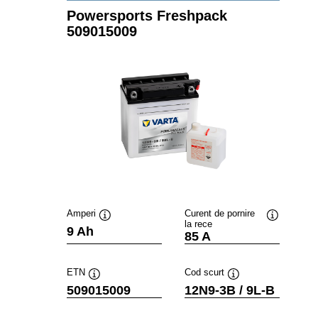
Powersports Freshpack
509015009
Amperi
Curent de pornire
la rece
Tooltip
Tooltip
9 Ah
85 A
ETN
Cod scurt
Tooltip
Tooltip
509015009
12N9-3B / 9L-B