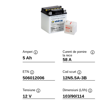
Amperi
Curent de pornire
la rece
Tooltip
Tooltip
5 Ah
58 A
ETN
Cod scurt
Tooltip
Tooltip
506012006
12N5.5A-3B
Tensiune
Dimensiuni (L/l/h)
Tooltip
Tooltip
12 V
103/90/114