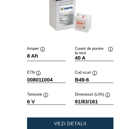
Amperi
Curent de pornire
la rece
Tooltip
Tooltip
8 Ah
40 A
ETN
Cod scurt
Tooltip
Tooltip
008011004
B49-6
Tensiune
Dimensiuni (L/l/h)
Tooltip
Tooltip
6 V
91/83/161
POWERSPORTS
VEZI DETALII
FRESHPACK