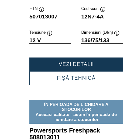
ETN
Cod scurt
Tooltip
Tooltip
507013007
12N7-4A
Tensiune
Dimensiuni (L/l/h)
Tooltip
Tooltip
12 V
136/75/133
POWERSPORTS
VEZI DETALII
FRESHPACK
507013007
POWERSPORTS
FIȘĂ TEHNICĂ
FRESHPACK
507013007
ÎN PERIOADA DE LICHIDARE A
STOCURILOR
Aceeași calitate - acum în perioada de
lichidare a stocurilor
Powersports Freshpack
508013011