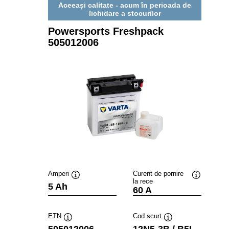
Aceeași calitate - acum în perioada de
lichidare a stocurilor
Powersports Freshpack
505012006
Amperi
Curent de pornire
la rece
Tooltip
Tooltip
5 Ah
60 A
ETN
Cod scurt
Tooltip
Tooltip
505012006
12N5-3B / B5L-