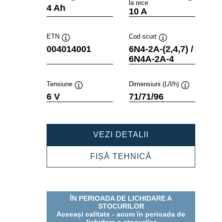
la rece
Tooltip
Tooltip
4 Ah
10 A
ETN
Cod scurt
Tooltip
Tooltip
004014001
6N4-2A-(2,4,7) /
6N4A-2A-4
Tensiune
Dimensiuni (L/l/h)
Tooltip
Tooltip
6 V
71/71/96
POWERSPORTS
VEZI DETALII
FRESHPACK
004014001
POWERSPORTS
FIȘĂ TEHNICĂ
FRESHPACK
004014001
ÎN PERIOADA DE LICHIDARE A
STOCURILOR
Aceeași calitate - acum în perioada de
lichidare a stocurilor