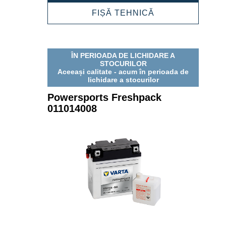
008011004
POWERSPORTS
FIȘĂ TEHNICĂ
FRESHPACK
008011004
ÎN PERIOADA DE LICHIDARE A
STOCURILOR
Aceeași calitate - acum în perioada de
lichidare a stocurilor
Powersports Freshpack
011014008