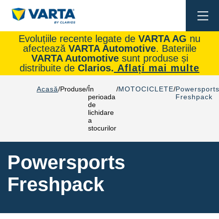
Togg
navi
Evoluțiile recente legate de
VARTA AG
nu
afectează
VARTA Automotive
. Bateriile
VARTA Automotive
sunt produse și
distribuite de
Clarios.
Aflați mai multe
Acasă
Produse
În
MOTOCICLETE
Powersport
perioada
Freshpack
de
lichidare
a
stocurilor
Powersports
Freshpack