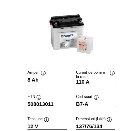
Amperi
Curent de pornire
la rece
Tooltip
Tooltip
8 Ah
110 A
ETN
Cod scurt
Tooltip
Tooltip
508013011
B7-A
Tensiune
Dimensiuni (L/l/h)
Tooltip
Tooltip
12 V
137/76/134