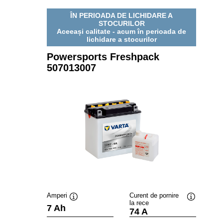
ÎN PERIOADA DE LICHIDARE A
STOCURILOR
Aceeași calitate - acum în perioada de
lichidare a stocurilor
Powersports Freshpack
507013007
Amperi
Curent de pornire
la rece
Tooltip
Tooltip
7 Ah
74 A