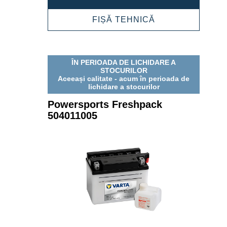
FRESHPACK
503013003
POWERSPORTS
FIȘĂ TEHNICĂ
FRESHPACK
503013003
ÎN PERIOADA DE LICHIDARE A
STOCURILOR
Aceeași calitate - acum în perioada de
lichidare a stocurilor
Powersports Freshpack
504011005