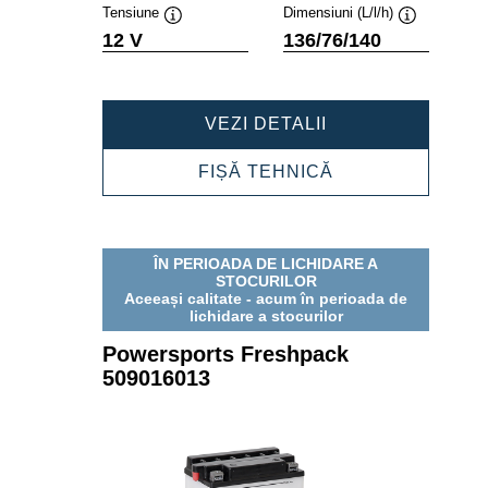
Tensiune
Dimensiuni (L/l/h)
Tooltip
Tooltip
12 V
136/76/140
POWERSPORTS
VEZI DETALII
FRESHPACK
509015009
POWERSPORTS
FIȘĂ TEHNICĂ
FRESHPACK
509015009
ÎN PERIOADA DE LICHIDARE A
STOCURILOR
Aceeași calitate - acum în perioada de
lichidare a stocurilor
Powersports Freshpack
509016013