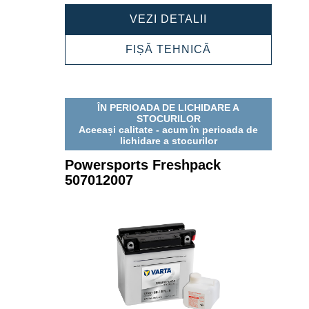
POWERSPORTS
VEZI DETALII
FRESHPACK
506012006
POWERSPORTS
FIȘĂ TEHNICĂ
FRESHPACK
506012006
ÎN PERIOADA DE LICHIDARE A
STOCURILOR
Aceeași calitate - acum în perioada de
lichidare a stocurilor
Powersports Freshpack
507012007