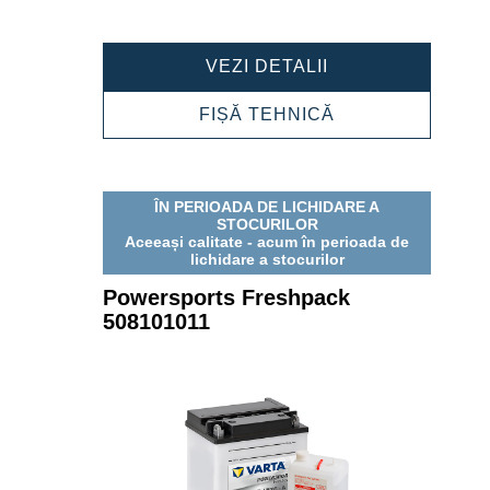
POWERSPORTS
VEZI DETALII
FRESHPACK
508013011
POWERSPORTS
FIȘĂ TEHNICĂ
FRESHPACK
508013011
ÎN PERIOADA DE LICHIDARE A
STOCURILOR
Aceeași calitate - acum în perioada de
lichidare a stocurilor
Powersports Freshpack
508101011