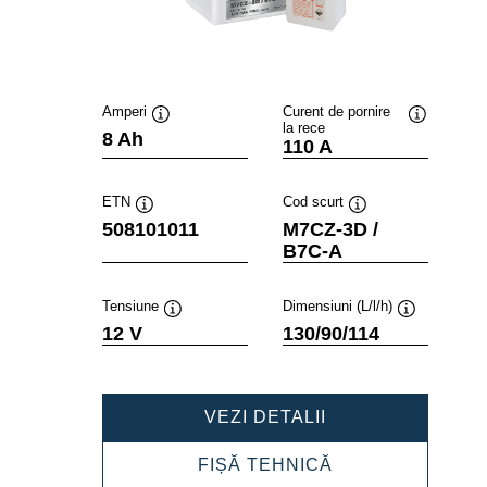
Amperi
Curent de pornire
la rece
Tooltip
Tooltip
8 Ah
110 A
ETN
Cod scurt
Tooltip
Tooltip
508101011
M7CZ-3D /
B7C-A
Tensiune
Dimensiuni (L/l/h)
Tooltip
Tooltip
12 V
130/90/114
POWERSPORTS
VEZI DETALII
FRESHPACK
508101011
POWERSPORTS
FIȘĂ TEHNICĂ
FRESHPACK