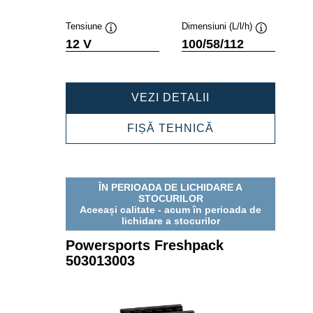
Tensiune
Dimensiuni (L/l/h)
Tooltip
Tooltip
12 V
100/58/112
POWERSPORTS
VEZI DETALII
FRESHPACK
503012003
POWERSPORTS
FIȘĂ TEHNICĂ
FRESHPACK
503012003
ÎN PERIOADA DE LICHIDARE A
STOCURILOR
Aceeași calitate - acum în perioada de
lichidare a stocurilor
Powersports Freshpack
503013003