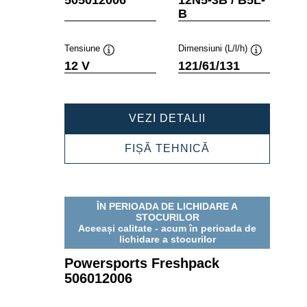
B
Tensiune
Dimensiuni (L/l/h)
Tooltip
Tooltip
12 V
121/61/131
POWERSPORTS
VEZI DETALII
FRESHPACK
505012006
POWERSPORTS
FIȘĂ TEHNICĂ
FRESHPACK
505012006
ÎN PERIOADA DE LICHIDARE A
STOCURILOR
Aceeași calitate - acum în perioada de
lichidare a stocurilor
Powersports Freshpack
506012006