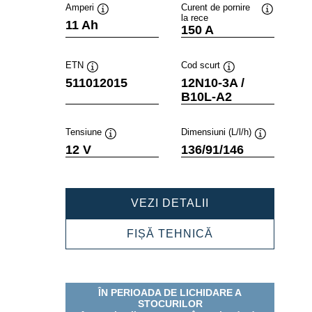
Amperi
Curent de pornire
la rece
Tooltip
Tooltip
11 Ah
150 A
ETN
Cod scurt
Tooltip
Tooltip
511012015
12N10-3A /
B10L-A2
Tensiune
Dimensiuni (L/l/h)
Tooltip
Tooltip
12 V
136/91/146
POWERSPORTS
VEZI DETALII
FRESHPACK
511012015
POWERSPORTS
FIȘĂ TEHNICĂ
FRESHPACK
511012015
ÎN PERIOADA DE LICHIDARE A
STOCURILOR