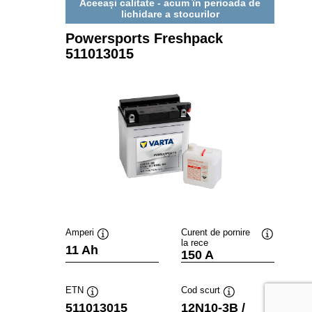
Aceeași calitate - acum în perioada de
lichidare a stocurilor
Powersports Freshpack
511013015
Amperi
Curent de pornire
la rece
Tooltip
Tooltip
11 Ah
150 A
ETN
Cod scurt
Tooltip
Tooltip
511013015
12N10-3B /