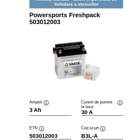
lichidare a stocurilor
Powersports Freshpack
503012003
Amperi
Curent de pornire
la rece
Tooltip
Tooltip
3 Ah
30 A
ETN
Cod scurt
Tooltip
Tooltip
503012003
B3L-A