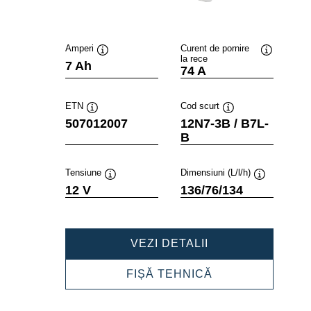
Amperi
Curent de pornire
la rece
Tooltip
Tooltip
7 Ah
74 A
ETN
Cod scurt
Tooltip
Tooltip
507012007
12N7-3B / B7L-
B
Tensiune
Dimensiuni (L/l/h)
Tooltip
Tooltip
12 V
136/76/134
POWERSPORTS
VEZI DETALII
FRESHPACK
507012007
POWERSPORTS
FIȘĂ TEHNICĂ
FRESHPACK
507012007