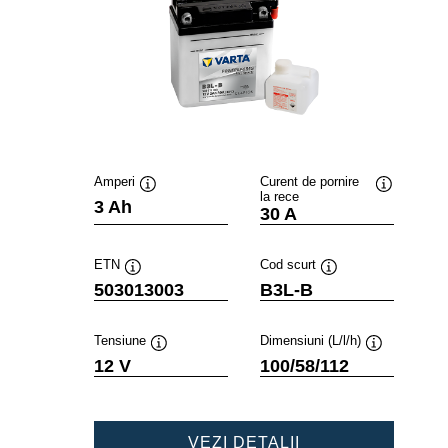
Amperi
Curent de pornire
la rece
Tooltip
Tooltip
3 Ah
30 A
ETN
Cod scurt
Tooltip
Tooltip
503013003
B3L-B
Tensiune
Dimensiuni (L/l/h)
Tooltip
Tooltip
12 V
100/58/112
POWERSPORTS
VEZI DETALII