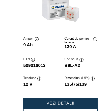
Amperi
Curent de pornire
la rece
Tooltip
Tooltip
9 Ah
130 A
ETN
Cod scurt
Tooltip
Tooltip
509016013
B9L-A2
Tensiune
Dimensiuni (L/l/h)
Tooltip
Tooltip
12 V
135/75/139
POWERSPORTS
VEZI DETALII
FRESHPACK