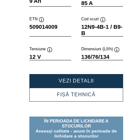
9 Ah
85 A
ETN
Cod scurt
Tooltip
Tooltip
509014009
12N9-4B-1 / B9-
B
Tensiune
Dimensiuni (L/l/h)
Tooltip
Tooltip
12 V
136/76/134
POWERSPORTS
VEZI DETALII
FRESHPACK
509014009
POWERSPORTS
FIȘĂ TEHNICĂ
FRESHPACK
509014009
ÎN PERIOADA DE LICHIDARE A
STOCURILOR
Aceeași calitate - acum în perioada de
lichidare a stocurilor