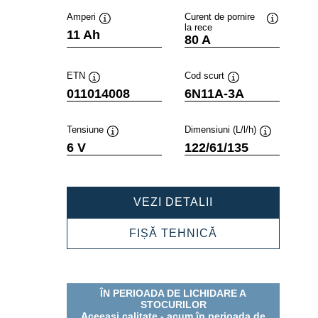
Amperi
Curent de pornire
la rece
Tooltip
Tooltip
11 Ah
80 A
ETN
Cod scurt
Tooltip
Tooltip
011014008
6N11A-3A
Tensiune
Dimensiuni (L/l/h)
Tooltip
Tooltip
6 V
122/61/135
POWERSPORTS
VEZI DETALII
FRESHPACK
011014008
POWERSPORTS
FIȘĂ TEHNICĂ
FRESHPACK
011014008
ÎN PERIOADA DE LICHIDARE A
STOCURILOR
Aceeași calitate - acum în perioada de