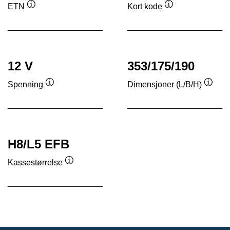
ETN
Kort kode
Verktøytips
Verktøytips
12 V
353/175/190
Spenning
Dimensjoner (L/B/H)
Verktøytips
Verkt
H8/L5 EFB
Kassestørrelse
Verktøytips