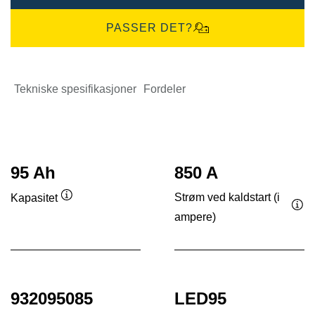
PASSER DET?
Tekniske spesifikasjoner
Fordeler
95 Ah
850 A
Strøm ved kaldstart (i
Kapasitet
Verktøytips
ampere)
Ver
932095085
LED95