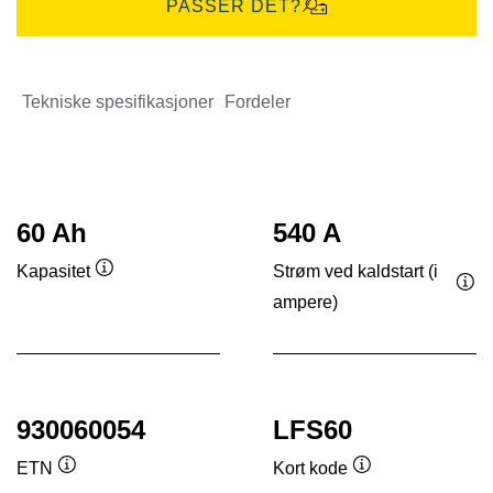
PASSER DET?
Tekniske spesifikasjoner
Fordeler
60 Ah
540 A
Strøm ved kaldstart (i
Kapasitet
Verktøytips
ampere)
Ver
930060054
LFS60
ETN
Kort kode
Verktøytips
Verktøytips