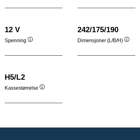
12 V
242/175/190
Spenning
Dimensjoner (L/B/H)
Verktøytips
Verkt
H5/L2
Kassestørrelse
Verktøytips