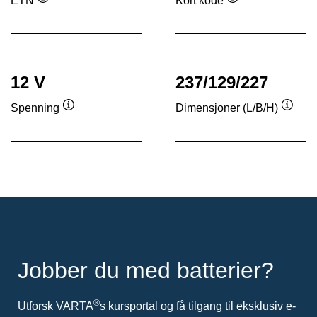
ETN
Kort kode
Verktøytips
Verktøytips
12 V
237/129/227
Spenning
Dimensjoner (L/B/H)
Verktøytips
Verkt
Jobber du med batterier?
®
Utforsk VARTA
s kursportal og få tilgang til eksklusiv e-