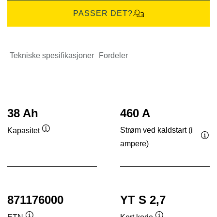
PASSER DET?
Tekniske spesifikasjoner
Fordeler
38 Ah
460 A
Strøm ved kaldstart (i
Kapasitet
Verktøytips
ampere)
Ver
871176000
YT S 2,7