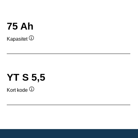
75 Ah
Kapasitet
Verktøytips
YT S 5,5
Kort kode
Verktøytips