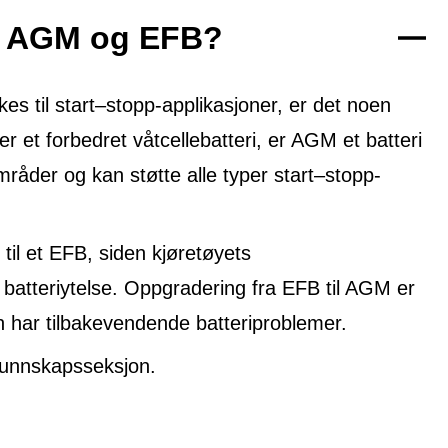
om AGM og EFB?
 til start–stopp-applikasjoner, er det noen
er et forbedret våtcellebatteri, er AGM et batteri
mråder og kan støtte alle typer start–stopp-
til et EFB, siden kjøretøyets
 batteriytelse. Oppgradering fra EFB til AGM er
n har tilbakevendende batteriproblemer.
unnskapsseksjon.