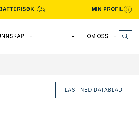
BATTERISØK
MIN PROFIL
Search
UNNSKAP
OM OSS
terier produseres og distribueres av
Clarios
.
LAST NED DATABLAD
Åpne
bildedialog