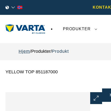
KONTAK
PRODUKTER
Den siste utviklingen rundt
VARTA AG
påvirk
Hjem
Produkter
Produkt
YELLOW TOP 851187000
Åpne
bildedial