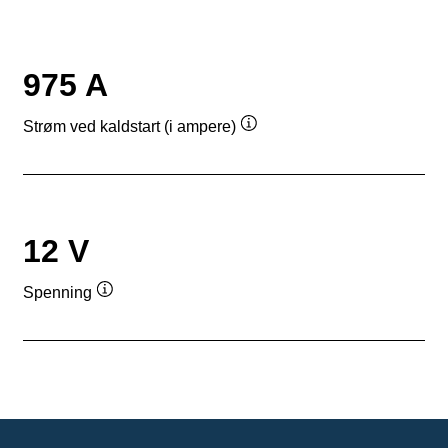
975 A
Strøm ved kaldstart (i ampere)
Verktøytips
12 V
Spenning
Verktøytips