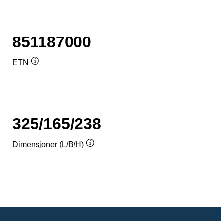
851187000
ETN
Verktøytips
325/165/238
Dimensjoner (L/B/H)
Verktøytips