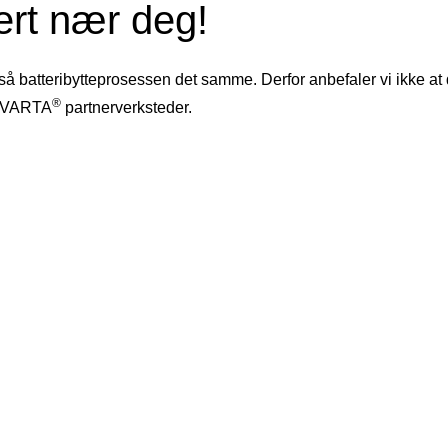
ert nær deg!
gså batteribytteprosessen det samme. Derfor anbefaler vi ikke at
®
ge VARTA
partnerverksteder.