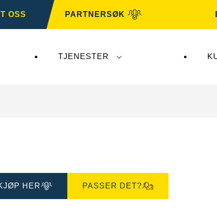
T OSS
PARTNERSØK
TJENESTER
K
er ikke
VARTA Automotive
. VARTA Automotive-bat
KJØP HER
PASSER DET?
Åpne
og
bildedialog