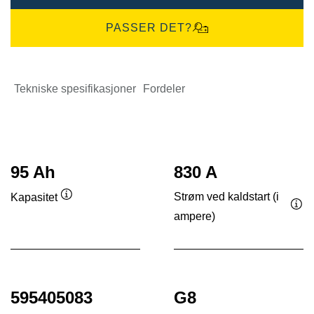
PASSER DET?
Tekniske spesifikasjoner
Fordeler
95 Ah
830 A
Strøm ved kaldstart (i
Kapasitet
Verktøytips
ampere)
Ver
595405083
G8