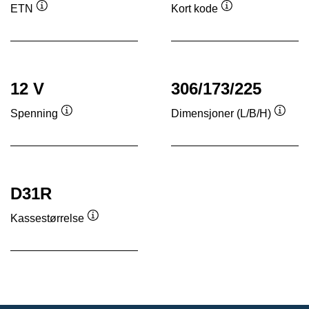
ETN
Kort kode
Verktøytips
Verktøytips
12 V
306/173/225
Spenning
Dimensjoner (L/B/H)
Verktøytips
Verkt
D31R
Kassestørrelse
Verktøytips