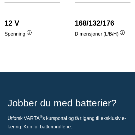
12 V
168/132/176
Spenning
Dimensjoner (L/B/H)
Verktøytips
Verkt
Jobber du med batterier?
®
Utforsk VARTA
s kursportal og få tilgang til eksklusiv e-
læring. Kun for batteriproffene.