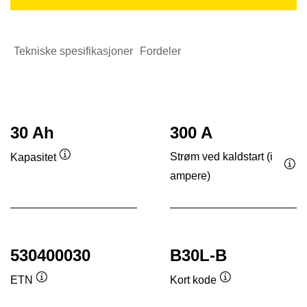
Tekniske spesifikasjoner
Fordeler
30 Ah
300 A
Strøm ved kaldstart (i
Kapasitet
Verktøytips
ampere)
Ver
530400030
B30L-B
ETN
Kort kode
Verktøytips
Verktøytips