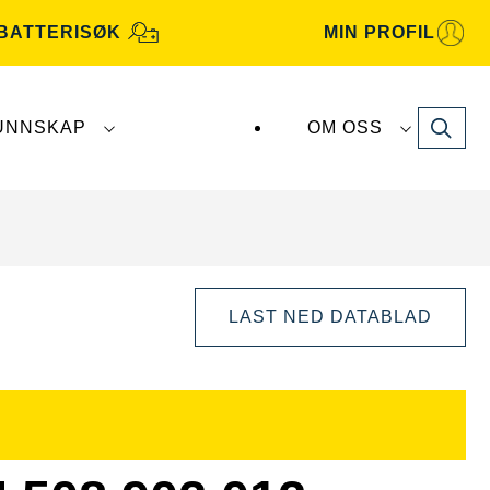
BATTERISØK
MIN PROFIL
Search
UNNSKAP
OM OSS
terier produseres og distribueres av
Clarios
.
LAST NED DATABLAD
Åpne
bildedialog