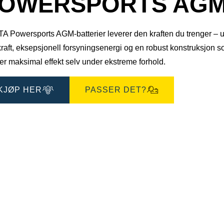
OWERSPORTS AGM 5
 Powersports AGM-batterier leverer den kraften du trenger – uans
kraft, eksepsjonell forsyningsenergi og en robust konstruksjon
er maksimal effekt selv under ekstreme forhold.
KJØP HER
PASSER DET?