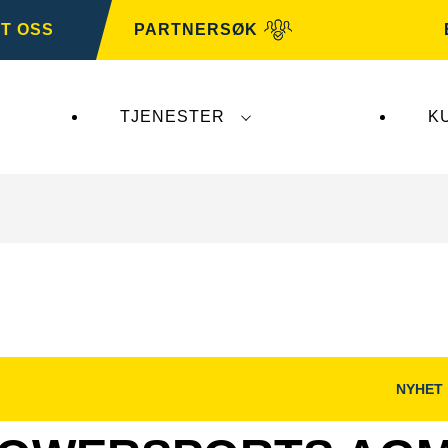
T OSS
PARTNERSØK
TJENESTER
K
er ikke
VARTA Automotive
. VARTA Automotive-bat
NYHET
Åpne
og
bildedialog