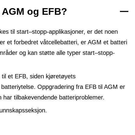
om AGM og EFB?
 til start–stopp-applikasjoner, er det noen
er et forbedret våtcellebatteri, er AGM et batteri
mråder og kan støtte alle typer start–stopp-
til et EFB, siden kjøretøyets
 batteriytelse. Oppgradering fra EFB til AGM er
n har tilbakevendende batteriproblemer.
unnskapsseksjon.