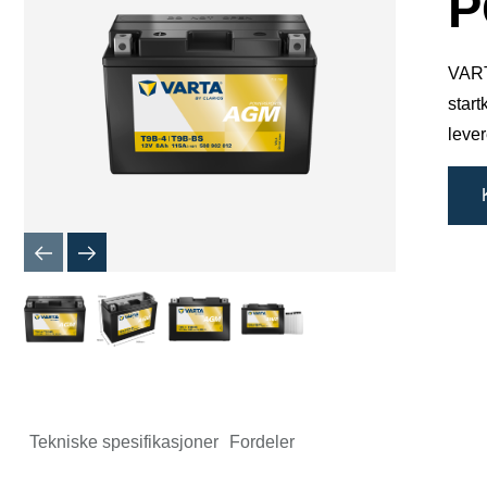
P
VARTA
start
lever
Tekniske spesifikasjoner
Fordeler