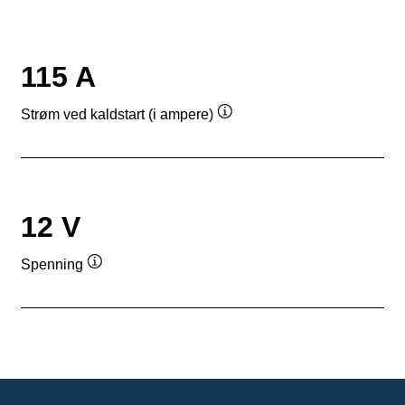
115 A
Strøm ved kaldstart (i ampere)
Verktøytips
12 V
Spenning
Verktøytips