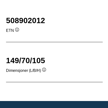
508902012
ETN
Verktøytips
149/70/105
Dimensjoner (L/B/H)
Verktøytips