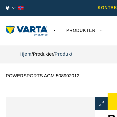
KONTAK
PRODUKTER
Den siste utviklingen rundt
VARTA AG
påvirk
Hjem
Produkter
Produkt
POWERSPORTS AGM 508902012
Åpne
bildedial