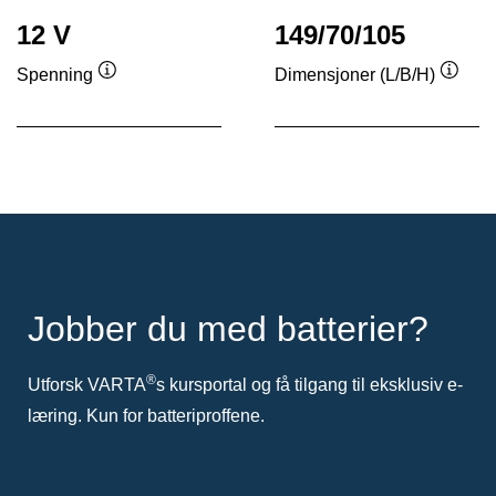
12 V
149/70/105
Spenning
Dimensjoner (L/B/H)
Verktøytips
Verkt
Jobber du med batterier?
®
Utforsk VARTA
s kursportal og få tilgang til eksklusiv e-
læring. Kun for batteriproffene.