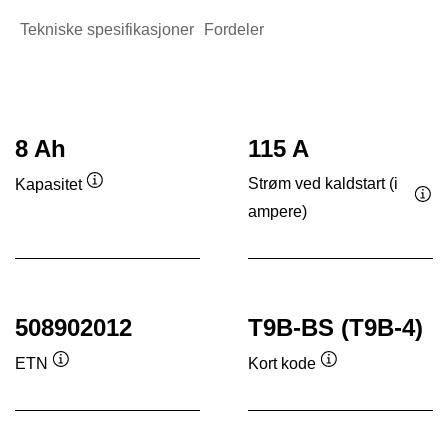
Tekniske spesifikasjoner
Fordeler
8 Ah
115 A
Strøm ved kaldstart (i
Kapasitet
Verktøytips
ampere)
Ver
508902012
T9B-BS (T9B-4)
ETN
Kort kode
Verktøytips
Verktøytips