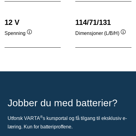
12 V
114/71/131
Spenning
Dimensjoner (L/B/H)
Verktøytips
Verkt
Jobber du med batterier?
®
Utforsk VARTA
s kursportal og få tilgang til eksklusiv e-
læring. Kun for batteriproffene.