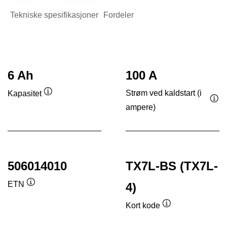
Tekniske spesifikasjoner
Fordeler
6 Ah
100 A
Strøm ved kaldstart (i
Kapasitet
Verktøytips
ampere)
Ver
506014010
TX7L-BS (TX7L-
ETN
4)
Verktøytips
Kort kode
Verktøytips