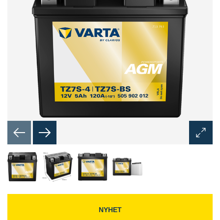
Åpne
bilded
NYHET