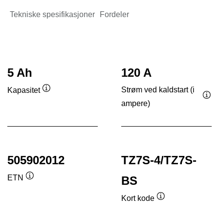
Tekniske spesifikasjoner
Fordeler
5 Ah
120 A
Strøm ved kaldstart (i
Kapasitet
Verktøytips
ampere)
Ver
505902012
TZ7S-4/TZ7S-
ETN
BS
Verktøytips
Kort kode
Verktøytips