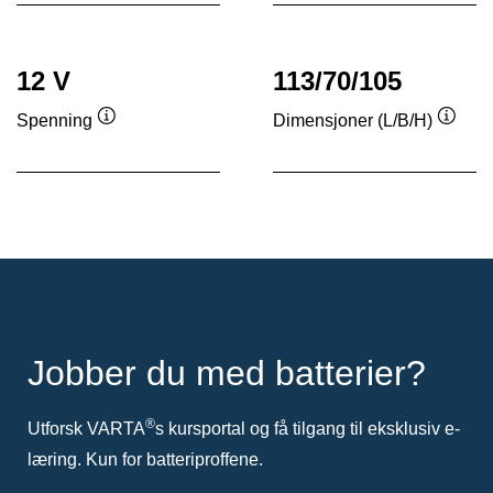
12 V
113/70/105
Spenning
Dimensjoner (L/B/H)
Verktøytips
Verkt
Jobber du med batterier?
®
Utforsk VARTA
s kursportal og få tilgang til eksklusiv e-
læring. Kun for batteriproffene.