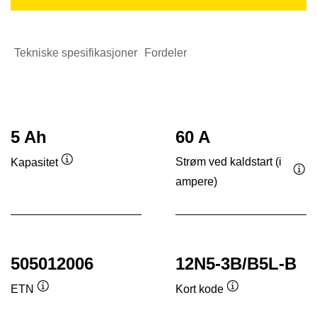
Tekniske spesifikasjoner
Fordeler
5 Ah
60 A
Strøm ved kaldstart (i
Kapasitet
Verktøytips
ampere)
Ver
505012006
12N5-3B/B5L-B
ETN
Kort kode
Verktøytips
Verktøytips