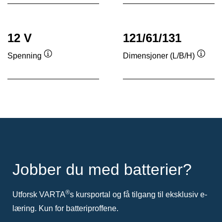
12 V
121/61/131
Spenning
Dimensjoner (L/B/H)
Verktøytips
Verkt
Jobber du med batterier?
®
Utforsk VARTA
s kursportal og få tilgang til eksklusiv e-
læring. Kun for batteriproffene.