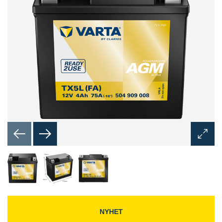
Åpne
bilded
NYHET