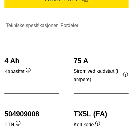
Tekniske spesifikasjoner
Fordeler
4 Ah
75 A
Strøm ved kaldstart (i
Kapasitet
Verktøytips
ampere)
Ver
504909008
TX5L (FA)
ETN
Kort kode
Verktøytips
Verktøytips