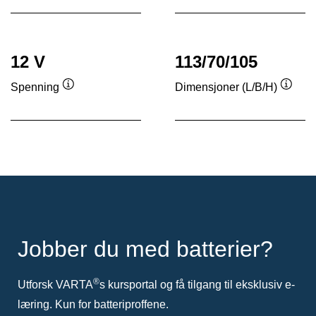
12 V
113/70/105
Spenning
Dimensjoner (L/B/H)
Verktøytips
Verkt
Jobber du med batterier?
®
Utforsk VARTA
s kursportal og få tilgang til eksklusiv e-
læring. Kun for batteriproffene.