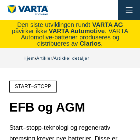
Togg
navi
Den siste utviklingen rundt
VARTA AG
påvirker ikke
VARTA Automotive
. VARTA
Automotive-batterier produseres og
distribueres av
Clarios
.
Hjem
Artikler
Artikkel detaljer
START–STOPP
EFB og AGM
Start–stopp-teknologi og regenerativ
bremsing krever nye batterier. Disse er