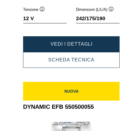
Tensione
Dimensioni (L/L/A)
Descrizione
Descrizione
12 V
242/175/190
comando
comando
DYNAMIC
VEDI I DETTAGLI
EFB
DYNAMIC
SCHEDA TECNICA
560500064
EFB
560500064
NUOVA
DYNAMIC EFB 550500055