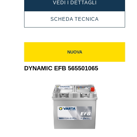
DYNAMIC
VEDI I DETTAGLI
EFB
DYNAMIC
SCHEDA TECNICA
570500076
EFB
570500076
NUOVA
DYNAMIC EFB 565501065