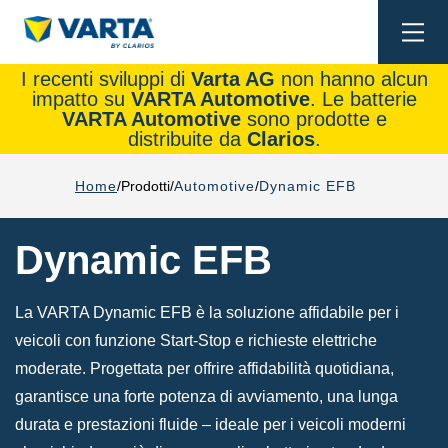
Togg
navi
I recenti sviluppi di
Varta AG
non hanno alcun
impatto su
VARTA Automotive
. Le batterie
VARTA Automotive
sono prodotte e
distribuite da
Clarios
.
Home
Prodotti
Automotive
Dynamic EFB
Dynamic EFB
La VARTA Dynamic EFB è la soluzione affidabile per i
veicoli con funzione Start-Stop e richieste elettriche
moderate.
Progettata per offrire affidabilità quotidiana,
garantisce una forte potenza di avviamento, una lunga
durata e prestazioni fluide – ideale per i veicoli moderni