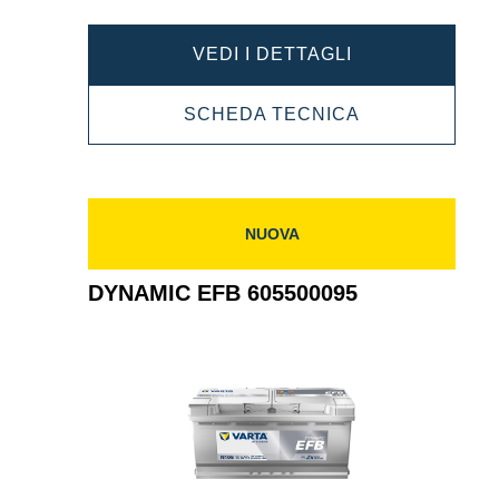
DYNAMIC
VEDI I DETTAGLI
EFB
DYNAMIC
SCHEDA TECNICA
550500055
EFB
550500055
NUOVA
DYNAMIC EFB 605500095