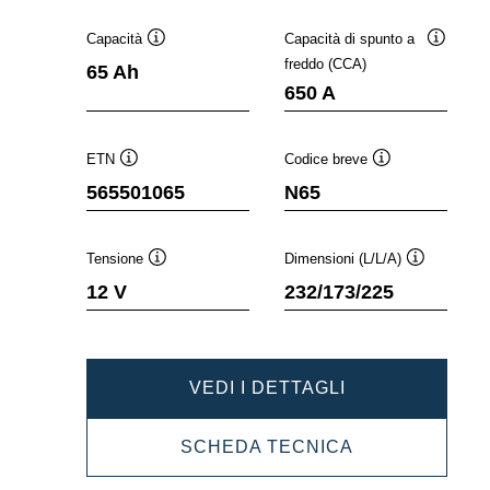
Capacità
Capacità di spunto a
Descrizione
Descrizi
freddo (CCA)
65 Ah
comando
comand
650 A
ETN
Codice breve
Descrizione
Descrizione
565501065
N65
comando
comando
Tensione
Dimensioni (L/L/A)
Descrizione
Descrizione
12 V
232/173/225
comando
comando
DYNAMIC
VEDI I DETTAGLI
EFB
DYNAMIC
SCHEDA TECNICA
565501065
EFB