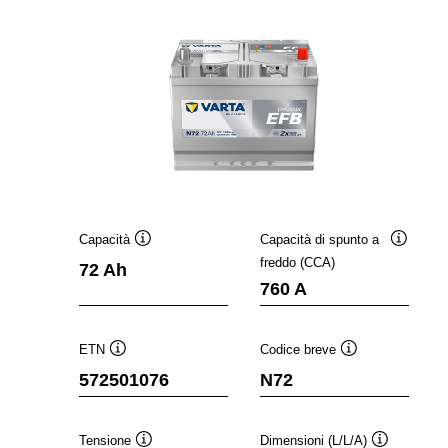
Capacità
Capacità di spunto a
Descrizione
Descrizi
freddo (CCA)
72 Ah
comando
comand
760 A
ETN
Codice breve
Descrizione
Descrizione
572501076
N72
comando
comando
Tensione
Dimensioni (L/L/A)