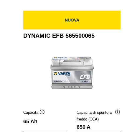
565501065
NUOVA
DYNAMIC EFB 565500065
Capacità
Capacità di spunto a
Descrizione
Descrizi
freddo (CCA)
65 Ah
comando
comand
650 A