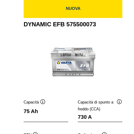
NUOVA
DYNAMIC EFB 575500073
Capacità
Capacità di spunto a
Descrizione
Descrizi
freddo (CCA)
75 Ah
comando
comand
730 A