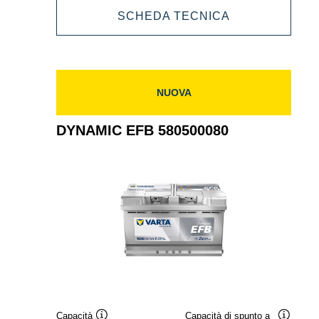
DYNAMIC
SCHEDA TECNICA
585501080
EFB
585501080
NUOVA
DYNAMIC EFB 580500080
Capacità
Capacità di spunto a