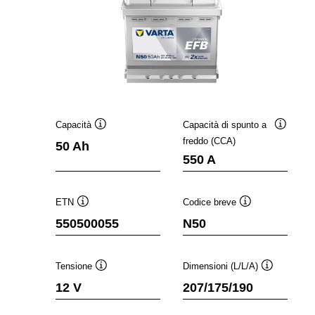
Capacità
Capacità di spunto a
Descrizione
Descrizi
freddo (CCA)
50 Ah
comando
comand
550 A
ETN
Codice breve
Descrizione
Descrizione
550500055
N50
comando
comando
Tensione
Dimensioni (L/L/A)
Descrizione
Descrizione
12 V
207/175/190
comando
comando