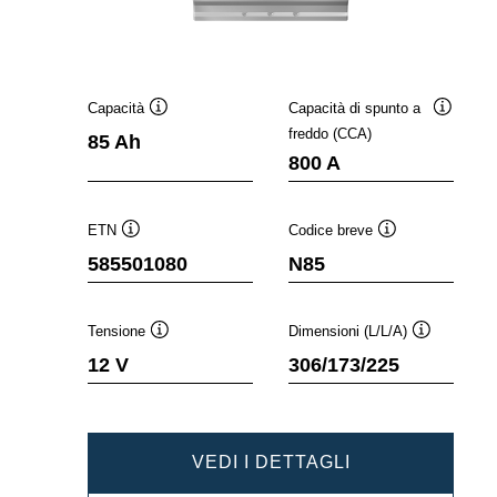
Capacità
Capacità di spunto a
Descrizione
Descrizi
freddo (CCA)
85 Ah
comando
comand
800 A
ETN
Codice breve
Descrizione
Descrizione
585501080
N85
comando
comando
Tensione
Dimensioni (L/L/A)
Descrizione
Descrizione
12 V
306/173/225
comando
comando
DYNAMIC
VEDI I DETTAGLI
EFB