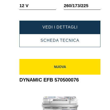
Descrizione
Descrizione
12 V
260/173/225
comando
comando
DYNAMIC
VEDI I DETTAGLI
EFB
DYNAMIC
SCHEDA TECNICA
572501076
EFB
572501076
NUOVA
DYNAMIC EFB 570500076