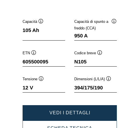
Capacità
Capacità di spunto a
Descrizione
Descrizi
freddo (CCA)
105 Ah
comando
comand
950 A
ETN
Codice breve
Descrizione
Descrizione
605500095
N105
comando
comando
Tensione
Dimensioni (L/L/A)
Descrizione
Descrizione
12 V
394/175/190
comando
comando
DYNAMIC
VEDI I DETTAGLI
EFB
DYNAMIC