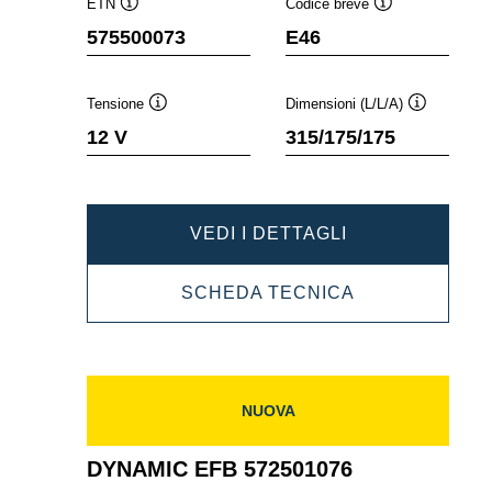
ETN
Codice breve
Descrizione
Descrizione
575500073
E46
comando
comando
Tensione
Dimensioni (L/L/A)
Descrizione
Descrizione
12 V
315/175/175
comando
comando
DYNAMIC
VEDI I DETTAGLI
EFB
DYNAMIC
SCHEDA TECNICA
575500073
EFB
575500073
NUOVA
DYNAMIC EFB 572501076