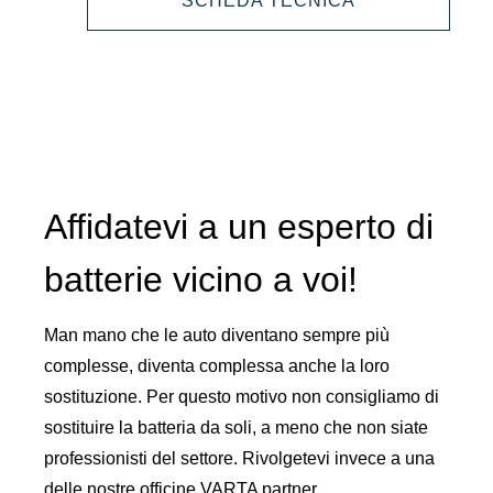
SCHEDA TECNICA
605500095
EFB
605500095
Affidatevi a un esperto di
batterie vicino a voi!
Man mano che le auto diventano sempre più
complesse, diventa complessa anche la loro
sostituzione. Per questo motivo non consigliamo di
sostituire la batteria da soli, a meno che non siate
professionisti del settore. Rivolgetevi invece a una
delle nostre officine VARTA partner.