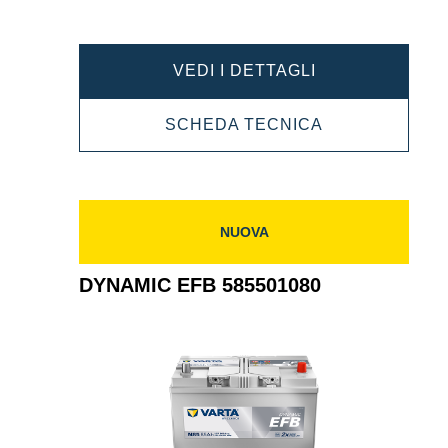
DYNAMIC
VEDI I DETTAGLI
EFB
DYNAMIC
SCHEDA TECNICA
595500085
EFB
595500085
NUOVA
DYNAMIC EFB 585501080