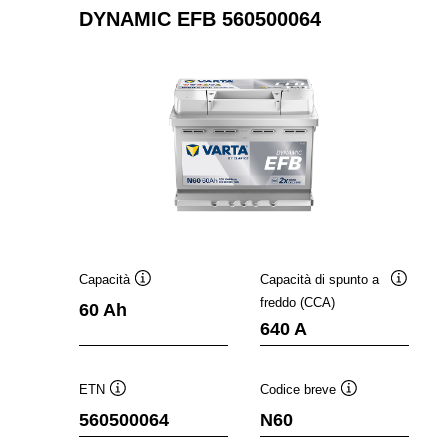
DYNAMIC EFB 560500064
Capacità
Capacità di spunto a
Descrizione
Descrizi
freddo (CCA)
60 Ah
comando
comand
640 A
ETN
Codice breve
Descrizione
Descrizione
560500064
N60
comando
comando