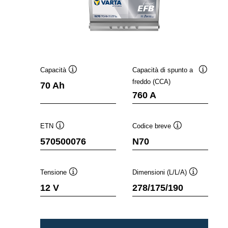
Capacità
Capacità di spunto a
Descrizione
Descrizi
freddo (CCA)
70 Ah
comando
comand
760 A
ETN
Codice breve
Descrizione
Descrizione
570500076
N70
comando
comando
Tensione
Dimensioni (L/L/A)
Descrizione
Descrizione
12 V
278/175/190
comando
comando