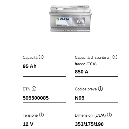
Capacità
Capacità di spunto a
Descrizione
Descrizi
freddo (CCA)
95 Ah
comando
comand
850 A
ETN
Codice breve
Descrizione
Descrizione
595500085
N95
comando
comando
Tensione
Dimensioni (L/L/A)
Descrizione
Descrizione
12 V
353/175/190
comando
comando