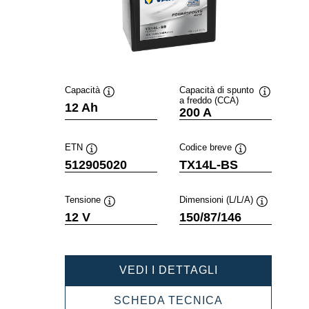
Capacità
Capacità di spunto
a freddo (CCA)
Descrizione
Descrizion
12 Ah
200 A
comando
comando
ETN
Codice breve
Descrizione
Descrizione
512905020
TX14L-BS
comando
comando
Tensione
Dimensioni (L/L/A)
Descrizione
Descrizione
12 V
150/87/146
comando
comando
POWERSPORT
VEDI I DETTAGLI
AGM
HIGH
POWERSPOR
SCHEDA TECNICA
PERFORMANC