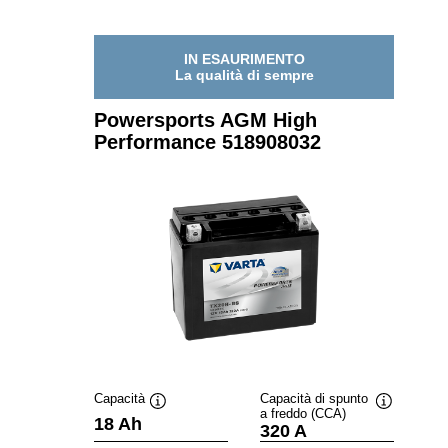
PERFORMANC
518908027
IN ESAURIMENTO
La qualità di sempre
Powersports AGM High
Performance 518908032
Capacità
Capacità di spunto
a freddo (CCA)
Descrizione
Descrizion
18 Ah
320 A
comando
comando