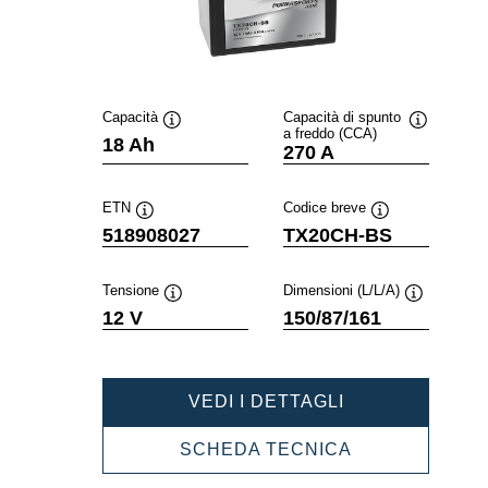
Capacità
Capacità di spunto
a freddo (CCA)
Descrizione
Descrizion
18 Ah
270 A
comando
comando
ETN
Codice breve
Descrizione
Descrizione
518908027
TX20CH-BS
comando
comando
Tensione
Dimensioni (L/L/A)
Descrizione
Descrizione
12 V
150/87/161
comando
comando
POWERSPORT
VEDI I DETTAGLI
AGM
HIGH
POWERSPOR
SCHEDA TECNICA
PERFORMANC
AGM
518908027
HIGH