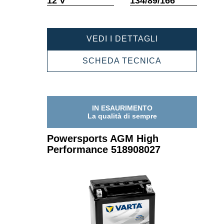
12 V
134/89/166
comando
comando
POWERSPORT
VEDI I DETTAGLI
AGM
HIGH
POWERSPOR
SCHEDA TECNICA
PERFORMANC
AGM
512918021
HIGH
PERFORMANC
512918021
IN ESAURIMENTO
La qualità di sempre
Powersports AGM High
Performance 518908027