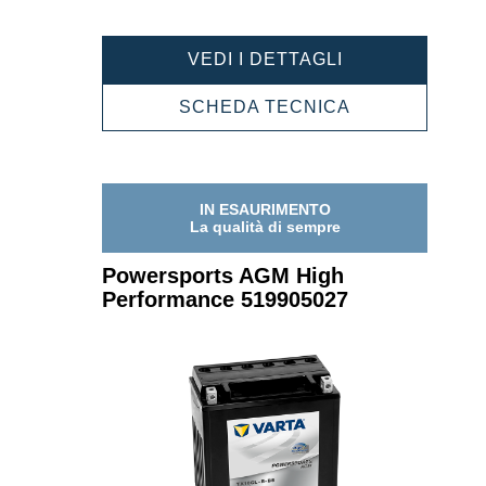
POWERSPORT
VEDI I DETTAGLI
AGM
HIGH
POWERSPOR
SCHEDA TECNICA
PERFORMANC
AGM
518918032
HIGH
PERFORMANC
518918032
IN ESAURIMENTO
La qualità di sempre
Powersports AGM High
Performance 519905027