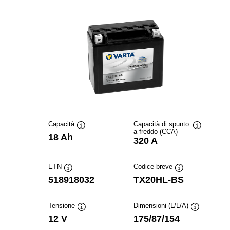
Capacità
Capacità di spunto
a freddo (CCA)
Descrizione
Descrizion
18 Ah
320 A
comando
comando
ETN
Codice breve
Descrizione
Descrizione
518918032
TX20HL-BS
comando
comando
Tensione
Dimensioni (L/L/A)
Descrizione
Descrizione
12 V
175/87/154
comando
comando