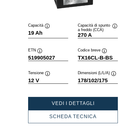
Capacità
Capacità di spunto
a freddo (CCA)
Descrizione
Descrizion
19 Ah
270 A
comando
comando
ETN
Codice breve
Descrizione
Descrizione
519905027
TX16CL-B-BS
comando
comando
Tensione
Dimensioni (L/L/A)
Descrizione
Descrizione
12 V
178/102/175
comando
comando
POWERSPORT
VEDI I DETTAGLI
AGM
HIGH
POWERSPOR
SCHEDA TECNICA
PERFORMANC
AGM
519905027
HIGH
PERFORMANC