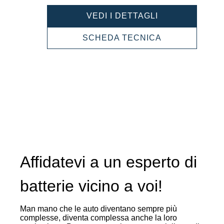
POWERSPORT
VEDI I DETTAGLI
AGM
HIGH
POWERSPOR
SCHEDA TECNICA
PERFORMANC
AGM
530905045
HIGH
PERFORMANC
530905045
Affidatevi a un esperto di
batterie vicino a voi!
Man mano che le auto diventano sempre più
complesse, diventa complessa anche la loro