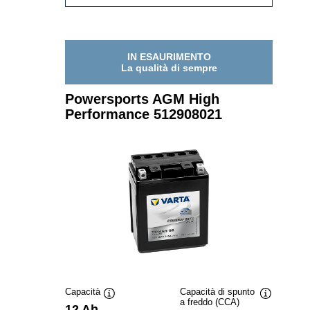
AGM
512905020
HIGH
PERFORMANC
512905020
IN ESAURIMENTO
La qualità di sempre
Powersports AGM High
Performance 512908021
Capacità
Capacità di spunto
a freddo (CCA)
Descrizione
Descrizion
12 Ah