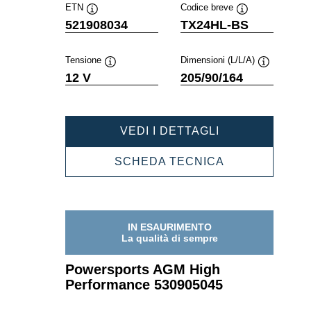
ETN
Codice breve
Descrizione
Descrizione
521908034
TX24HL-BS
comando
comando
Tensione
Dimensioni (L/L/A)
Descrizione
Descrizione
12 V
205/90/164
comando
comando
POWERSPORT
VEDI I DETTAGLI
AGM
HIGH
POWERSPOR
SCHEDA TECNICA
PERFORMANC
AGM
521908034
HIGH
PERFORMANC
521908034
IN ESAURIMENTO
La qualità di sempre
Powersports AGM High
Performance 530905045