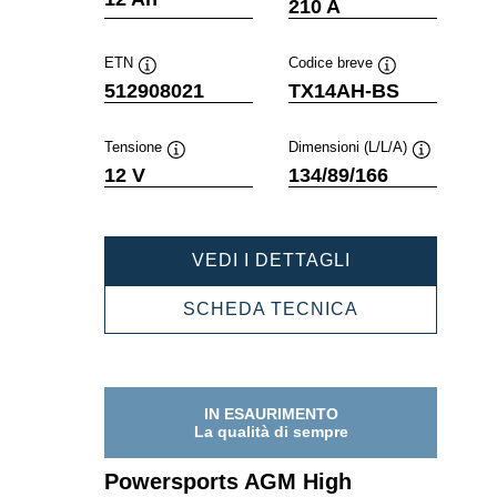
210 A
comando
comando
ETN
Codice breve
Descrizione
Descrizione
512908021
TX14AH-BS
comando
comando
Tensione
Dimensioni (L/L/A)
Descrizione
Descrizione
12 V
134/89/166
comando
comando
POWERSPORT
VEDI I DETTAGLI
AGM
HIGH
POWERSPOR
SCHEDA TECNICA
PERFORMANC
AGM
512908021
HIGH
PERFORMANC
512908021
IN ESAURIMENTO
La qualità di sempre
Powersports AGM High