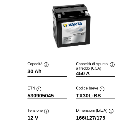
Capacità
Capacità di spunto
a freddo (CCA)
Descrizione
Descrizion
30 Ah
450 A
comando
comando
ETN
Codice breve
Descrizione
Descrizione
530905045
TX30L-BS
comando
comando
Tensione
Dimensioni (L/L/A)
Descrizione
Descrizione
12 V
166/127/175
comando
comando