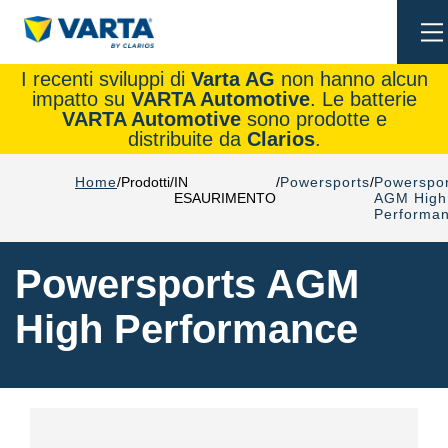
To
na
I recenti sviluppi di
Varta AG
non hanno alcun
impatto su
VARTA Automotive
. Le batterie
VARTA Automotive
sono prodotte e
distribuite da
Clarios
.
Home
Prodotti
IN
Powersports
Powerspor
ESAURIMENTO
AGM High
Performa
Powersports AGM
High Performance