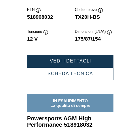
ETN
Codice breve
Descrizione
Descrizione
518908032
TX20H-BS
comando
comando
Tensione
Dimensioni (L/L/A)
Descrizione
Descrizione
12 V
175/87/154
comando
comando
POWERSPORT
VEDI I DETTAGLI
AGM
HIGH
POWERSPOR
SCHEDA TECNICA
PERFORMANC
AGM
518908032
HIGH
PERFORMANC
518908032
IN ESAURIMENTO
La qualità di sempre
Powersports AGM High
Performance 518918032