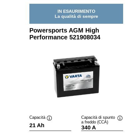
519905027
IN ESAURIMENTO
La qualità di sempre
Powersports AGM High
Performance 521908034
Capacità
Capacità di spunto
a freddo (CCA)
Descrizione
Descrizion
21 Ah
340 A
comando
comando