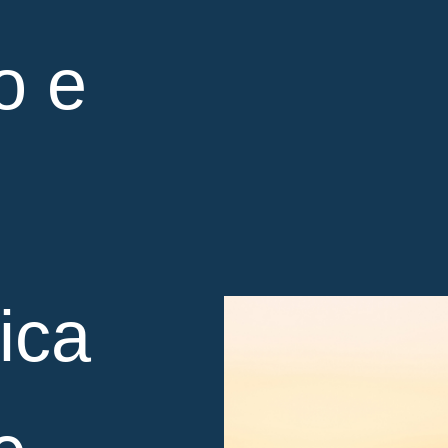
o e
ica