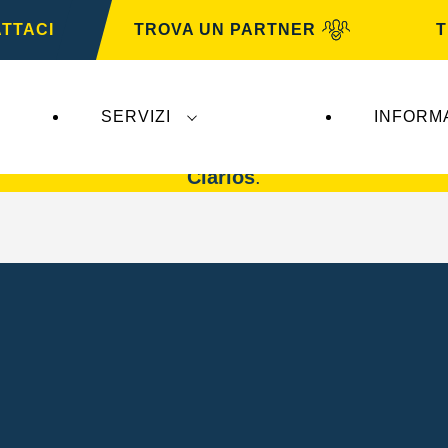
TTACI
TROVA UN PARTNER
T
SERVIZI
INFORM
n impatto su
VARTA Automotive
. Le batterie
VAR
Clarios
.