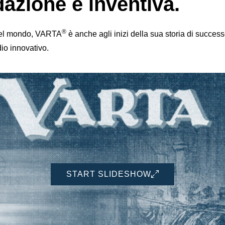
dazione e inventiva.
®
o nel mondo, VARTA
è anche agli inizi della sua storia di succe
dio innovativo.
START SLIDESHOW