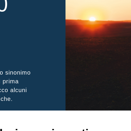
0
o sinonimo
i prima
cco alcuni
iche.