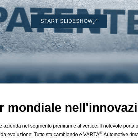
START SLIDESHOW
er mondiale nell'innovaz
azienda nel segmento premium e al vertice. Il notevole portafogli
®
apida evoluzione. Tutto sta cambiando e VARTA
Automotive rimane