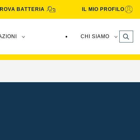
ROVA BATTERIA
IL MIO PROFILO
Search
AZIONI
CHI SIAMO
TA Automotive
sono prodotte e distribuite da