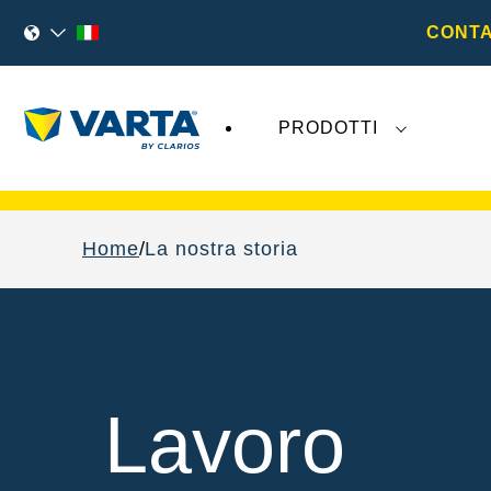
CONTA
PRODOTTI
I recenti sviluppi di
Varta AG
non hanno alcu
Home
La nostra storia
Lavoro