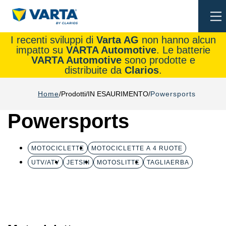
To
na
I recenti sviluppi di
Varta AG
non hanno alcun
impatto su
VARTA Automotive
. Le batterie
VARTA Automotive
sono prodotte e
distribuite da
Clarios
.
Home
Prodotti
IN ESAURIMENTO
Powersports
Powersports
MOTOCICLETTE
MOTOCICLETTE A 4 RUOTE
UTV/ATV
JETSKI
MOTOSLITTE
TAGLIAERBA