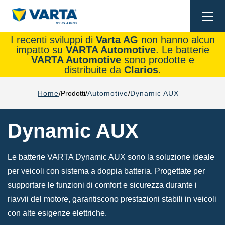
Togg
navi
I recenti sviluppi di
Varta AG
non hanno alcun
impatto su
VARTA Automotive
. Le batterie
VARTA Automotive
sono prodotte e
distribuite da
Clarios
.
Home
Prodotti
Automotive
Dynamic AUX
Dynamic AUX
Le batterie VARTA Dynamic AUX sono la soluzione ideale
per veicoli con sistema a doppia batteria. Progettate per
supportare le funzioni di comfort e sicurezza durante i
riavvii del motore, garantiscono prestazioni stabili in veicoli
con alte esigenze elettriche.