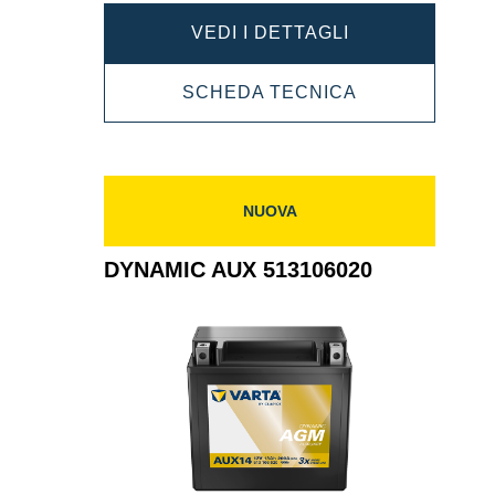
DYNAMIC
VEDI I DETTAGLI
AUX
DYNAMIC
SCHEDA TECNICA
535106052
AUX
535106052
NUOVA
DYNAMIC AUX 513106020