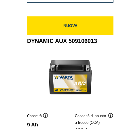
AUX
513106020
NUOVA
DYNAMIC AUX 509106013
Capacità
Capacità di spunto
Descrizione
Descrizion
a freddo (CCA)
9 Ah
comando
comando