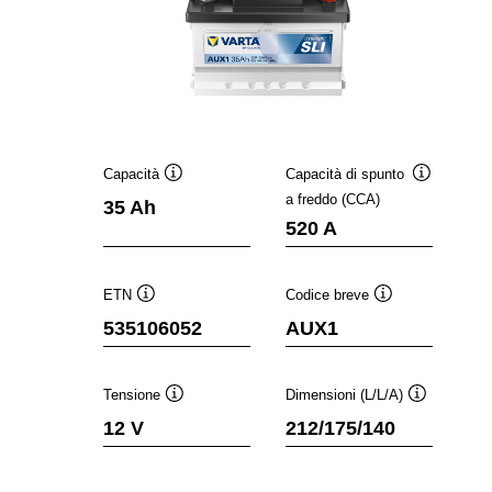
Capacità
Capacità di spunto
Descrizione
Descrizion
a freddo (CCA)
35 Ah
comando
comando
520 A
ETN
Codice breve
Descrizione
Descrizione
535106052
AUX1
comando
comando
Tensione
Dimensioni (L/L/A)
Descrizione
Descrizione
12 V
212/175/140
comando
comando