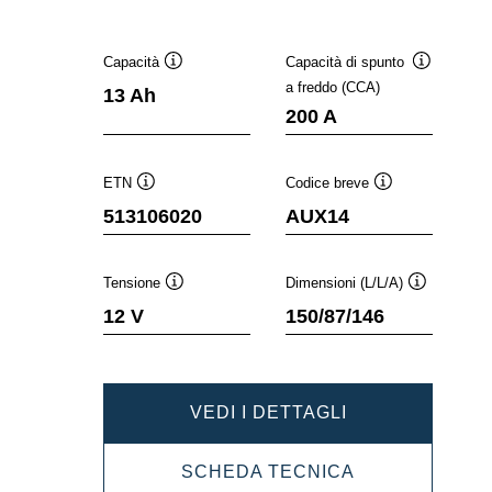
Capacità
Capacità di spunto
Descrizione
Descrizion
a freddo (CCA)
13 Ah
comando
comando
200 A
ETN
Codice breve
Descrizione
Descrizione
513106020
AUX14
comando
comando
Tensione
Dimensioni (L/L/A)
Descrizione
Descrizione
12 V
150/87/146
comando
comando
DYNAMIC
VEDI I DETTAGLI
AUX
DYNAMIC
SCHEDA TECNICA
513106020