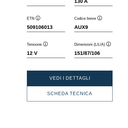
130 A
ETN
Codice breve
Descrizione
Descrizione
509106013
AUX9
comando
comando
Tensione
Dimensioni (L/L/A)
Descrizione
Descrizione
12 V
151/87/106
comando
comando
DYNAMIC
VEDI I DETTAGLI
AUX
DYNAMIC
SCHEDA TECNICA
509106013
AUX
509106013