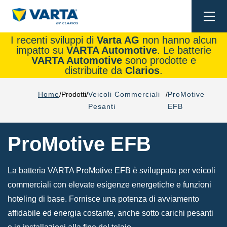
Togg
navi
I recenti sviluppi di
Varta AG
non hanno alcun
impatto su
VARTA Automotive
. Le batterie
VARTA Automotive
sono prodotte e
distribuite da
Clarios
.
Home
Prodotti
Veicoli Commerciali
ProMotive
Pesanti
EFB
ProMotive EFB
La batteria VARTA ProMotive EFB è sviluppata per veicoli
commerciali con elevate esigenze energetiche e funzioni
hoteling di base. Fornisce una potenza di avviamento
affidabile ed energia costante, anche sotto carichi pesanti