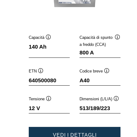
Capacità
Capacità di spunto
Descrizione
Descrizion
a freddo (CCA)
140 Ah
comando
comando
800 A
ETN
Codice breve
Descrizione
Descrizione
640500080
A40
comando
comando
Tensione
Dimensioni (L/L/A)
Descrizione
Descrizione
12 V
513/189/223
comando
comando
PROMOTIVE
VEDI I DETTAGLI