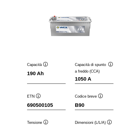
Capacità
Capacità di spunto
Descrizione
Descrizion
a freddo (CCA)
190 Ah
comando
comando
1050 A
ETN
Codice breve
Descrizione
Descrizione
690500105
B90
comando
comando
Tensione
Dimensioni (L/L/A)
Descrizione
Descrizione