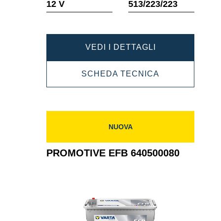
12 V
513/223/223
comando
comando
PROMOTIVE
VEDI I DETTAGLI
EFB
PROMOTIVE
SCHEDA TECNICA
690500105
EFB
690500105
NUOVA
PROMOTIVE EFB 640500080