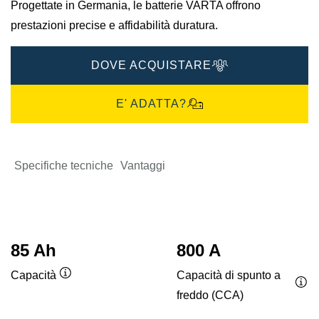
Progettate in Germania, le batterie VARTA offrono
prestazioni precise e affidabilità duratura.
DOVE ACQUISTARE
E' ADATTA?
Specifiche tecniche
Vantaggi
85 Ah
800 A
Capacità di spunto a
Capacità
Descrizione
freddo (CCA)
Des
comando
co