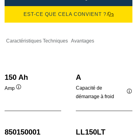
EST-CE QUE CELA CONVIENT ?
Caractéristiques Techniques
Avantages
150 Ah
A
Capacité de
Amp
Infobulle
démarrage à froid
Inf
850150001
LL150LT