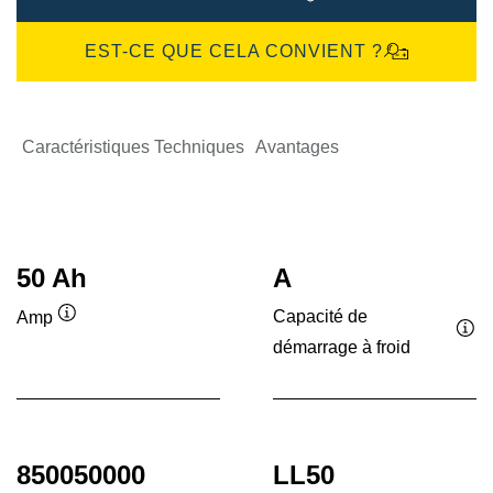
EST-CE QUE CELA CONVIENT ?
Caractéristiques Techniques
Avantages
50 Ah
A
Capacité de
Amp
Infobulle
démarrage à froid
Inf
850050000
LL50