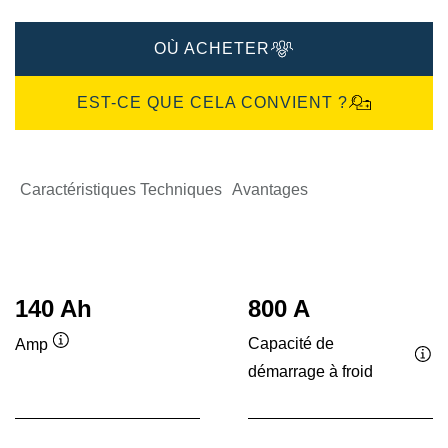
OÙ ACHETER
EST-CE QUE CELA CONVIENT ?
Caractéristiques Techniques
Avantages
140 Ah
800 A
Capacité de
Amp
Infobulle
démarrage à froid
Inf