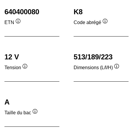
640400080
K8
ETN
Code abrégé
Infobulle
Infobulle
12 V
513/189/223
Tension
Dimensions (L/l/H)
Infobulle
Infobull
A
Taille du bac
Infobulle