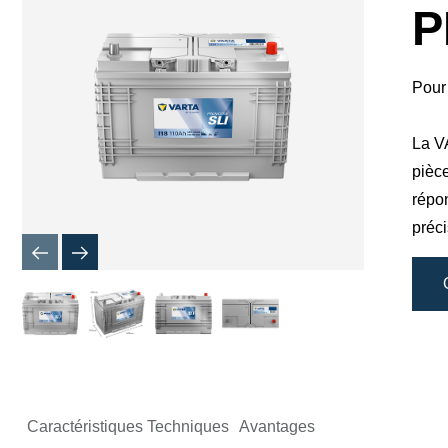
boîte
P
de
dialogue
de
l'image
Pour 
La V
pièce
répo
préci
Caractéristiques Techniques
Avantages