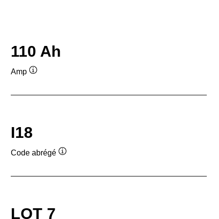
110 Ah
Amp
Infobulle
I18
Code abrégé
Infobulle
LOT 7