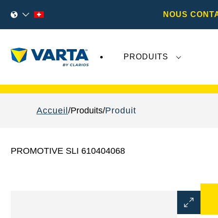
NOUS CONT
PRODUITS
Les récents développements concernant
Va
Accueil
Produits
Produit
PROMOTIVE SLI 610404068
Ouvrir
la