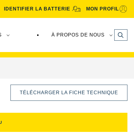
IDENTIFIER LA BATTERIE
MON PROFIL
Search
S
À PROPOS DE NOUS
tive
. Les batteries
VARTA Automotive
sont
TÉLÉCHARGER LA FICHE TECHNIQUE
U
Ouvrir
la