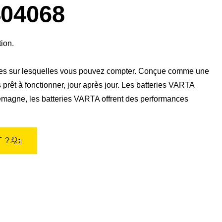
boîte
04068
de
dialogue
de
l'image
tion.
les sur lesquelles vous pouvez compter. Conçue comme une
s prêt à fonctionner, jour après jour. Les batteries VARTA
emagne, les batteries VARTA offrent des performances
 ?