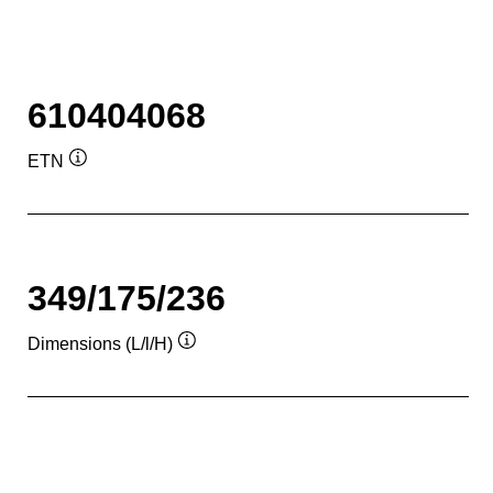
610404068
ETN
Infobulle
349/175/236
Dimensions (L/l/H)
Infobulle