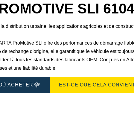
boîte
ROMOTIVE SLI 6104
de
dialogue
de
l'image
la distribution urbaine, les applications agricoles et de construc
ARTA ProMotive SLI offre des performances de démarrage fiab
 de rechange d'origine, elle garantit que le véhicule est toujour
ndent à tous les standards des fabricants OEM. Conçues en All
ses et une fiabilité durable.
OÙ ACHETER
EST-CE QUE CELA CONVIENT