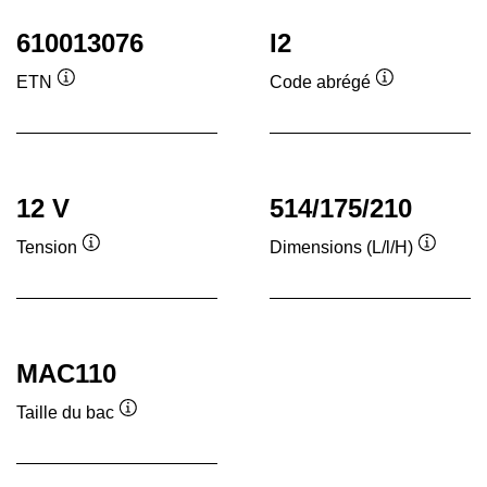
610013076
I2
ETN
Code abrégé
Infobulle
Infobulle
12 V
514/175/210
Tension
Dimensions (L/l/H)
Infobulle
Infobull
MAC110
Taille du bac
Infobulle