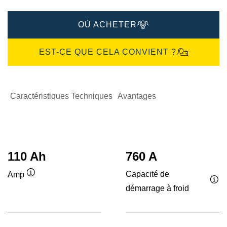
OÙ ACHETER
EST-CE QUE CELA CONVIENT ?
Caractéristiques Techniques
Avantages
110 Ah
760 A
Capacité de
Amp
Infobulle
démarrage à froid
Inf