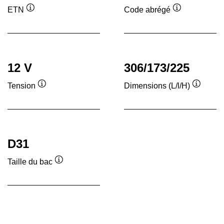
ETN
Code abrégé
Infobulle
Infobulle
12 V
306/173/225
Tension
Dimensions (L/l/H)
Infobulle
Infobull
D31
Taille du bac
Infobulle