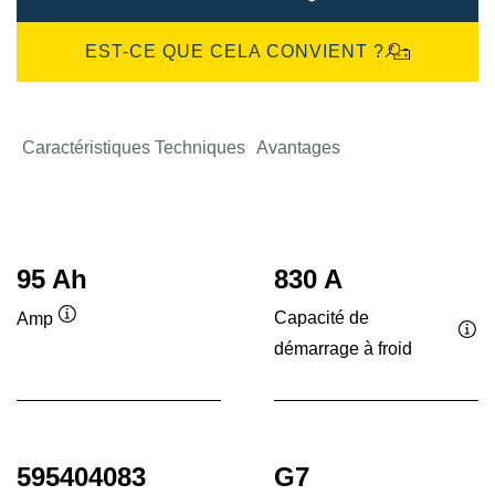
EST-CE QUE CELA CONVIENT ?
Caractéristiques Techniques
Avantages
95 Ah
830 A
Capacité de
Amp
Infobulle
démarrage à froid
Inf
595404083
G7