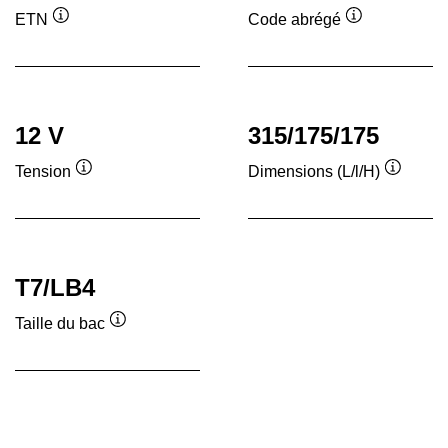
ETN
Code abrégé
Infobulle
Infobulle
12 V
315/175/175
Tension
Dimensions (L/l/H)
Infobulle
Infobull
T7/LB4
Taille du bac
Infobulle