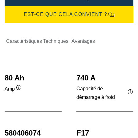
EST-CE QUE CELA CONVIENT ?
Caractéristiques Techniques
Avantages
80 Ah
740 A
Capacité de
Amp
Infobulle
démarrage à froid
Inf
580406074
F17