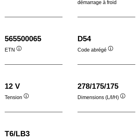
démarrage à froid
Inf
565500065
D54
ETN
Code abrégé
Infobulle
Infobulle
12 V
278/175/175
Tension
Dimensions (L/l/H)
Infobulle
Infobull
T6/LB3