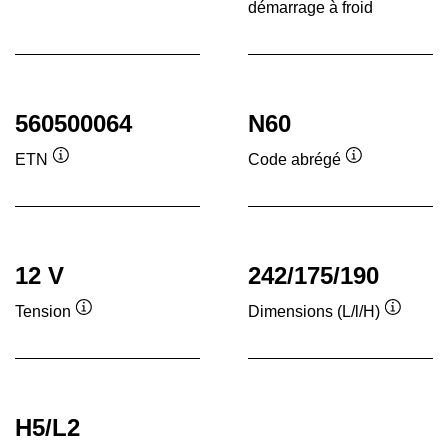
démarrage à froid
Inf
560500064
N60
ETN
Code abrégé
Infobulle
Infobulle
12 V
242/175/190
Tension
Dimensions (L/l/H)
Infobulle
Infobull
H5/L2