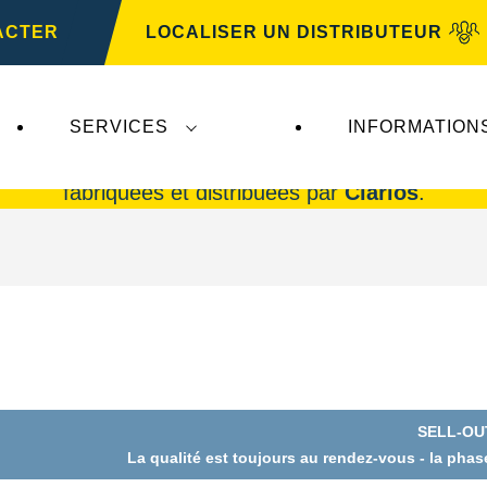
ACTER
LOCALISER UN DISTRIBUTEUR
SERVICES
INFORMATION
rta AG
n'ont aucune incidence sur
VARTA Automo
fabriquées et distribuées par
Clarios
.
SELL-OU
La qualité est toujours au rendez-vous - la pha