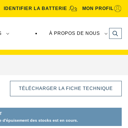
IDENTIFIER LA BATTERIE
MON PROFIL
Search
S
À PROPOS DE NOUS
tive
. Les batteries
VARTA Automotive
sont
TÉLÉCHARGER LA FICHE TECHNIQUE
T
se d'épuisement des stocks est en cours.