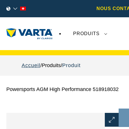
NOUS CONT
PRODUITS
Les récents développements concernant
Va
Accueil
Produits
Produit
Powersports AGM High Performance 518918032
Ouvrir
la