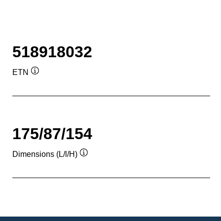
518918032
ETN
Infobulle
175/87/154
Dimensions (L/l/H)
Infobulle