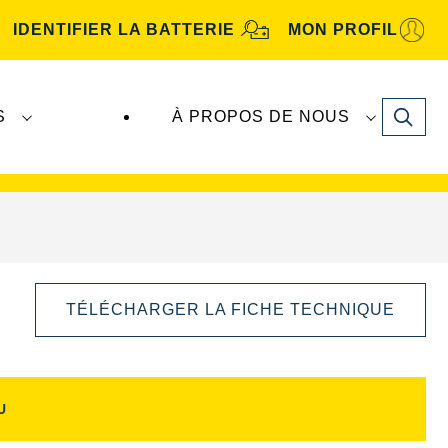
IDENTIFIER LA BATTERIE
MON PROFIL
Search
S
À PROPOS DE NOUS
tive
. Les batteries
VARTA Automotive
sont
TÉLÉCHARGER LA FICHE TECHNIQUE
U
Ouvrir
la