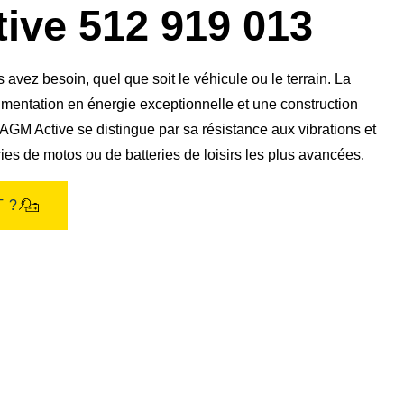
boîte
ive 512 919 013
de
dialogue
de
l'image
vez besoin, quel que soit le véhicule ou le terrain. La
mentation en énergie exceptionnelle et une construction
AGM Active se distingue par sa résistance aux vibrations et
ries de motos ou de batteries de loisirs les plus avancées.
 ?