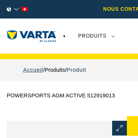
NOUS CONT
PRODUITS
Les récents développements concernant
Va
Accueil
Produits
Produit
POWERSPORTS AGM ACTIVE 512919013
Ouvrir
la