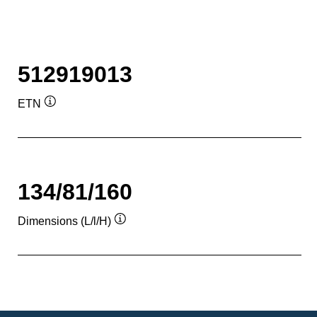
512919013
ETN
Infobulle
134/81/160
Dimensions (L/l/H)
Infobulle