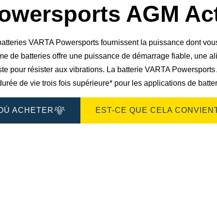
boîte
owersports AGM Act
de
dialogue
de
l'image
atteries VARTA Powersports fournissent la puissance dont vous a
e de batteries offre une puissance de démarrage fiable, une ali
te pour résister aux vibrations. La batterie VARTA Powersports 
urée de vie trois fois supérieure* pour les applications de batte
OÙ ACHETER
EST-CE QUE CELA CONVIENT