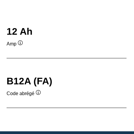
12 Ah
Amp
Infobulle
B12A (FA)
Code abrégé
Infobulle