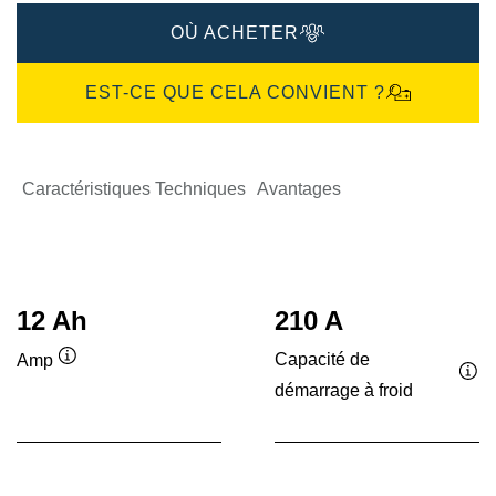
OÙ ACHETER
EST-CE QUE CELA CONVIENT ?
Caractéristiques Techniques
Avantages
12 Ah
210 A
Capacité de
Amp
Infobulle
démarrage à froid
Inf