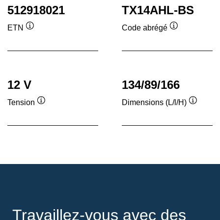
512918021
TX14AHL-BS
ETN
Code abrégé
Infobulle
Infobulle
12 V
134/89/166
Tension
Dimensions (L/l/H)
Infobulle
Infobull
Travaillez-vous avec des