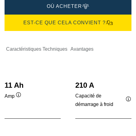
OÙ ACHETER
EST-CE QUE CELA CONVIENT ?
Caractéristiques Techniques
Avantages
11 Ah
210 A
Capacité de
Amp
Infobulle
démarrage à froid
Inf