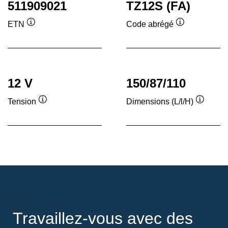
511909021
TZ12S (FA)
ETN
Code abrégé
Infobulle
Infobulle
12 V
150/87/110
Tension
Dimensions (L/l/H)
Infobulle
Infobull
Travaillez-vous avec des