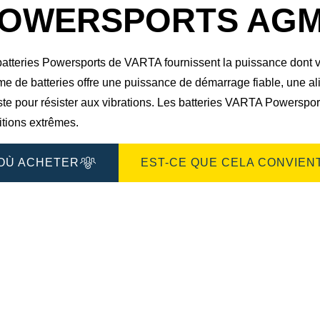
boîte
OWERSPORTS AGM 5
de
dialogue
de
l'image
atteries Powersports de VARTA fournissent la puissance dont vou
e de batteries offre une puissance de démarrage fiable, une ali
ste pour résister aux vibrations. Les batteries VARTA Powers
itions extrêmes.
OÙ ACHETER
EST-CE QUE CELA CONVIENT