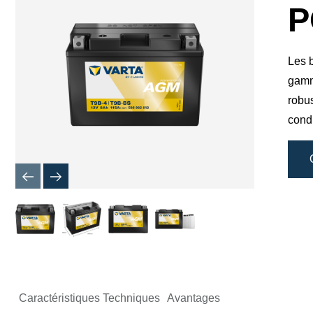
boîte
P
de
dialogue
de
l'image
Les b
gamm
robu
cond
Caractéristiques Techniques
Avantages