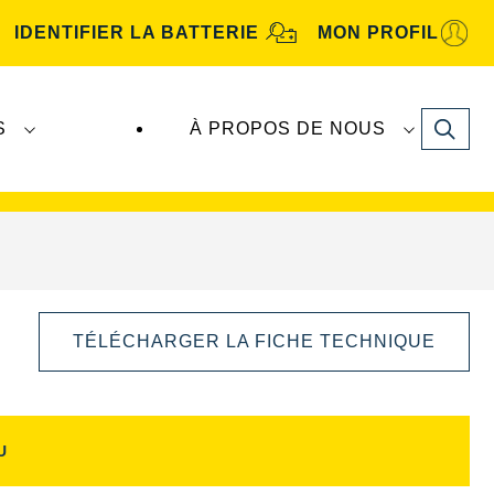
IDENTIFIER LA BATTERIE
MON PROFIL
Search
S
À PROPOS DE NOUS
tive
. Les batteries
VARTA Automotive
sont
TÉLÉCHARGER LA FICHE TECHNIQUE
U
Ouvrir
la