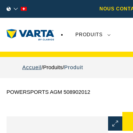
NOUS CONT
PRODUITS
Les récents développements concernant
Va
Accueil
Produits
Produit
POWERSPORTS AGM 508902012
Ouvrir
la