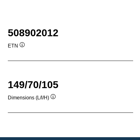
508902012
ETN
Infobulle
149/70/105
Dimensions (L/l/H)
Infobulle