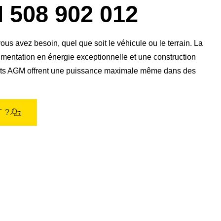
boîte
08 902 012
de
dialogue
de
l'image
s avez besoin, quel que soit le véhicule ou le terrain. La
mentation en énergie exceptionnelle et une construction
ports AGM offrent une puissance maximale même dans des
 ?