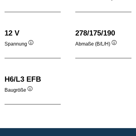
Quickinfo
Quickinf
12 V
278/175/190
Spannung
Abmaße (B/L/H)
Quickinfo
Quickinfo
H6/L3 EFB
Baugröße
Quickinfo