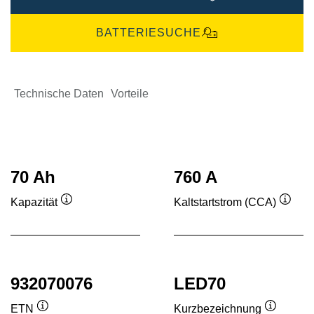
BATTERIESUCHE
Technische Daten
Vorteile
70 Ah
760 A
Kapazität
Kaltstartstrom (CCA)
Quickinfo
Quick
932070076
LED70
ETN
Kurzbezeichnung