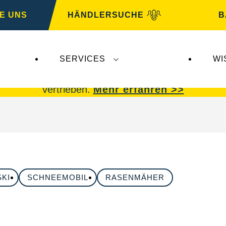
E UNS
HÄNDLERSUCHE
B
SERVICES
WI
 Insolvenz der
Varta AG
betroffen.
VARTA Fahrzeu
vertrieben.
Mehr erfahren >>
SKI
SCHNEEMOBIL
RASENMÄHER