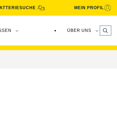
ATTERIESUCHE
MEIN PROFIL
Search
SSEN
ÜBER UNS
gbatterien
werden von
Clarios
produziert und