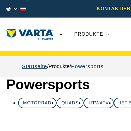
KONTAKTIER
PRODUKTE
VARTA Fahrzeugbatterien
sind nicht von der
Startseite
Produkte
Powersports
Powersports
MOTORRAD
QUADS
UTV/ATV
JET-