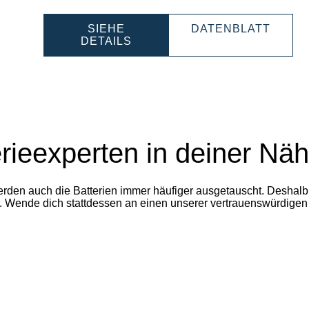
FESSIONAL
PROF
SIEHE
DATENBLATT
PROFESSIONAL
LI-
DETAILS
LI-
ION
100001
ION
85010
850100000
rieexperten in deiner Näh
en auch die Batterien immer häufiger ausgetauscht. Deshalb ra
ofi. Wende dich stattdessen an einen unserer vertrauenswürdig