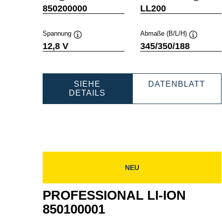
Quickinfo
Quickinf
850200000
LL200
Spannung
Abmaße (B/L/H)
Quickinfo
Quickinfo
12,8 V
345/350/188
PRO
SIEHE
DATENBLATT
PROFESSIONAL
LI-
DETAILS
LI-
ION
ION
850
850200000
NEU
PROFESSIONAL LI-ION
850100001