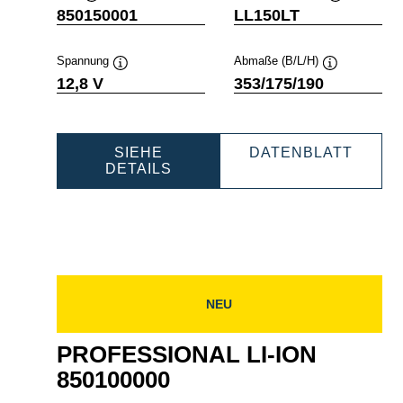
o
Quickinfo
Quickinfo
850150001
LL150LT
Spannung
Abmaße (B/L/H)
Quickinfo
Quickinfo
12,8 V
353/175/190
FESSIONAL
PROF
SIEHE
DATENBLATT
PROFESSIONAL
LI-
DETAILS
LI-
ION
200000
ION
85015
850150001
NEU
PROFESSIONAL LI-ION
850100000