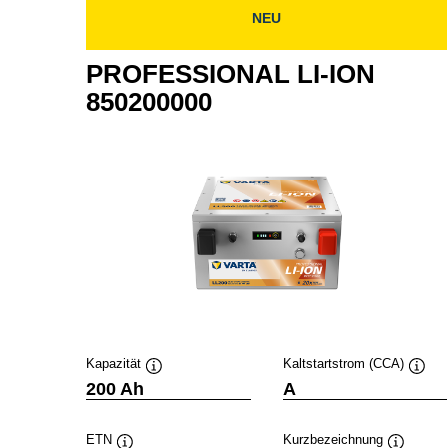
NEU
PROFESSIONAL LI-ION
850200000
Kapazität
Kaltstartstrom (CCA)
Quickinfo
Quick
200 Ah
A
ETN
Kurzbezeichnung