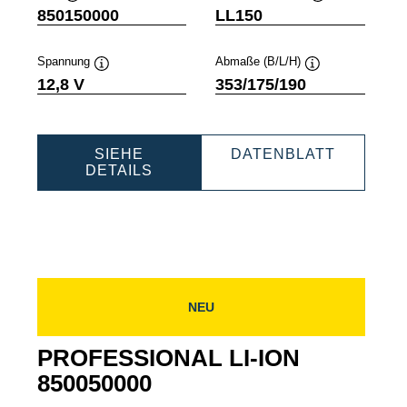
Quickinfo
Quickinfo
850150000
LL150
Spannung
Abmaße (B/L/H)
Quickinfo
Quickinfo
12,8 V
353/175/190
ESSIONAL
PROFES
SIEHE
DATENBLATT
PROFESSIONAL
LI-
DETAILS
LI-
ION
0001
ION
8501500
850150000
NEU
PROFESSIONAL LI-ION
850050000