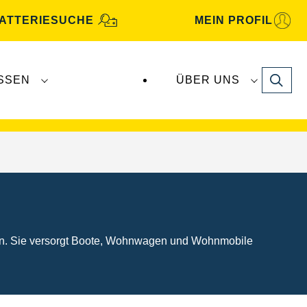
ATTERIESUCHE
MEIN PROFIL
Search
SSEN
ÜBER UNS
gbatterien
werden von
Clarios
produziert und
ungen. Sie versorgt Boote, Wohnwagen und Wohnmobile