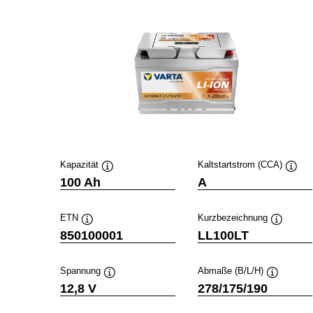
Kapazität
Kaltstartstrom (CCA)
Quickinfo
Quick
100 Ah
A
ETN
Kurzbezeichnung
Quickinfo
Quickinf
850100001
LL100LT
Spannung
Abmaße (B/L/H)
Quickinfo
Quickinfo
12,8 V
278/175/190