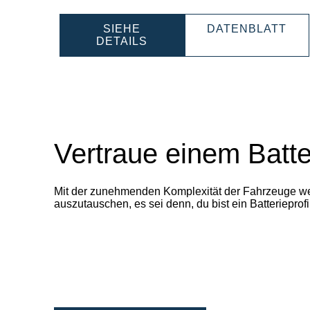
PRO
SIEHE
DATENBLATT
PROFESSIONAL
LI-
DETAILS
LI-
ION
ION
850
850100001
Vertraue einem Batte
Mit der zunehmenden Komplexität der Fahrzeuge werd
auszutauschen, es sei denn, du bist ein Batteriepr