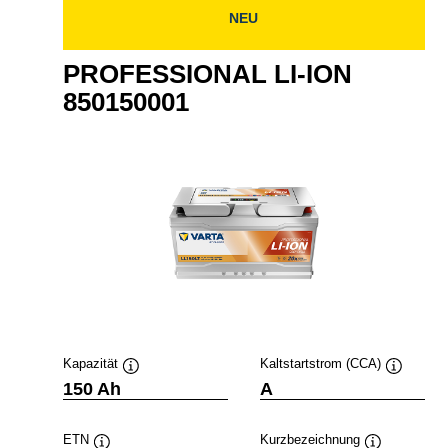
NEU
PROFESSIONAL LI-ION
850150001
Kapazität
Kaltstartstrom (CCA)
info
Quickinfo
Quickinfo
150 Ah
A
ETN
Kurzbezeichnung