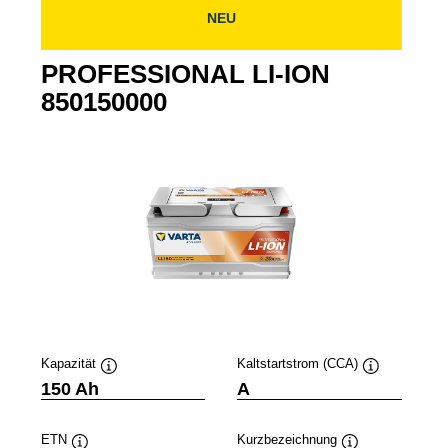
NEU
PROFESSIONAL LI-ION
850150000
Kapazität
Kaltstartstrom (CCA)
Quickinfo
Quickinfo
150 Ah
A
ETN
Kurzbezeichnung