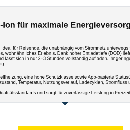
-Ion für maximale Energieversor
ich ideal für Reisende, die unabhängig vom Stromnetz unterwegs 
es, wohnähnliches Erlebnis. Dank hoher Entladetiefe (DOD) liefe
 lässt sich in nur 2–3 Stunden vollständig aufladen. Ihr geri
ng.
e Zellheizung, eine hohe Schutzklasse sowie App-basierte Stat
dezustand, Temperatur, Nutzungsverlauf, Ladezyklen, Stromflus
ualitätsstandards und sorgt für zuverlässige Leistung in Freize