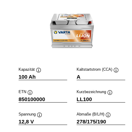
Kapazität
Kaltstartstrom (CCA)
info
Quickinfo
Quickinfo
100 Ah
A
ETN
Kurzbezeichnung
o
Quickinfo
Quickinfo
850100000
LL100
Spannung
Abmaße (B/L/H)
Quickinfo
Quickinfo
12,8 V
278/175/190