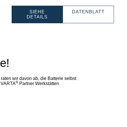
ESSIONAL
PROFES
SIEHE
DATENBLATT
PROFESSIONAL
LI-
DETAILS
LI-
ION
0000
ION
8500500
850050000
e!
ten wir davon ab, die Batterie selbst
®
en VARTA
Partner Werkstätten