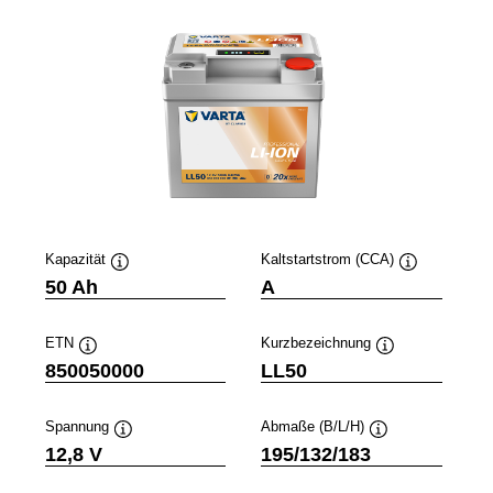
Kapazität
Kaltstartstrom (CCA)
Quickinfo
Quickinfo
50 Ah
A
ETN
Kurzbezeichnung
Quickinfo
Quickinfo
850050000
LL50
Spannung
Abmaße (B/L/H)
Quickinfo
Quickinfo
12,8 V
195/132/183