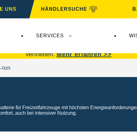
E UNS
HÄNDLERSUCHE
B
SERVICES
WI
 Insolvenz der
Varta AG
betroffen.
VARTA Fahrzeu
vertrieben.
Mehr erfahren >>
-Ion
e Batterie für Freizeitfahrzeuge mit höchsten Energieanforder
mfort, auch bei intensiver Nutzung.