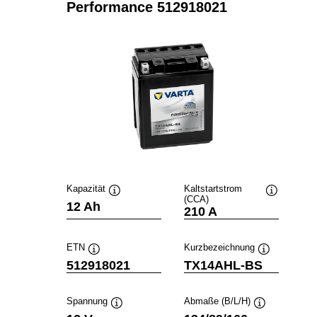
Performance 512918021
Kapazität
Kaltstartstrom
(CCA)
Quickinfo
Quickinfo
12 Ah
210 A
ETN
Kurzbezeichnung
Quickinfo
Quickinfo
512918021
TX14AHL-BS
Spannung
Abmaße (B/L/H)
Quickinfo
Quickinfo