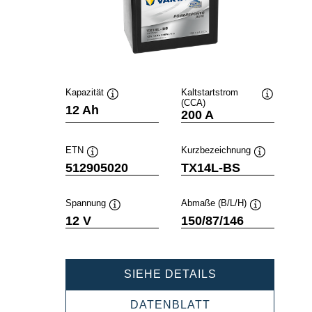
Kapazität
Kaltstartstrom
(CCA)
Quickinfo
Quickinfo
12 Ah
200 A
ETN
Kurzbezeichnung
Quickinfo
Quickinfo
512905020
TX14L-BS
Spannung
Abmaße (B/L/H)
Quickinfo
Quickinfo
12 V
150/87/146
POWERSPORT
SIEHE DETAILS
AGM
HIGH
POWERSPORTS
DATENBLATT
PERFORMANCE