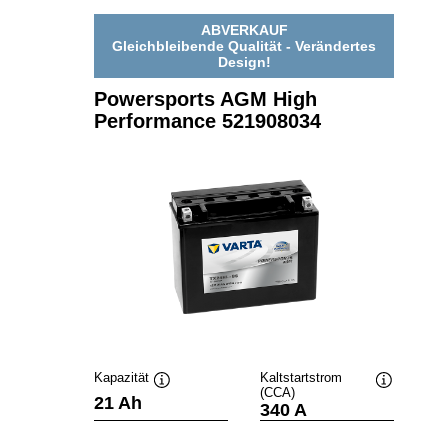
519905027
ABVERKAUF
Gleichbleibende Qualität - Verändertes
Design!
Powersports AGM High
Performance 521908034
Kapazität
Kaltstartstrom
(CCA)
Quickinfo
Quickinfo
21 Ah
340 A