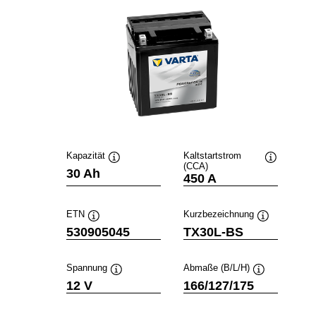
Kapazität
Kaltstartstrom
(CCA)
Quickinfo
Quickinfo
30 Ah
450 A
ETN
Kurzbezeichnung
Quickinfo
Quickinfo
530905045
TX30L-BS
Spannung
Abmaße (B/L/H)
Quickinfo
Quickinfo
12 V
166/127/175