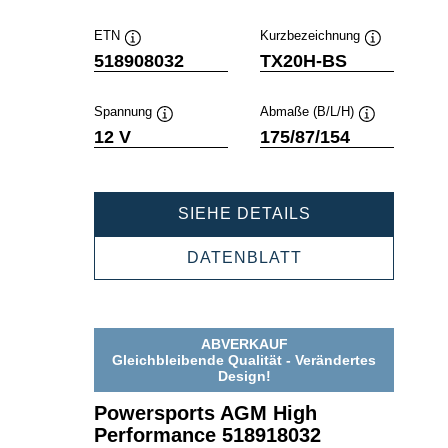
ETN
Kurzbezeichnung
Quickinfo
Quickinfo
518908032
TX20H-BS
Spannung
Abmaße (B/L/H)
Quickinfo
Quickinfo
12 V
175/87/154
POWERSPORT
SIEHE DETAILS
AGM
HIGH
POWERSPORTS
DATENBLATT
PERFORMANCE
AGM
518908032
HIGH
PERFORMANCE
518908032
ABVERKAUF
Gleichbleibende Qualität - Verändertes
Design!
Powersports AGM High
Performance 518918032