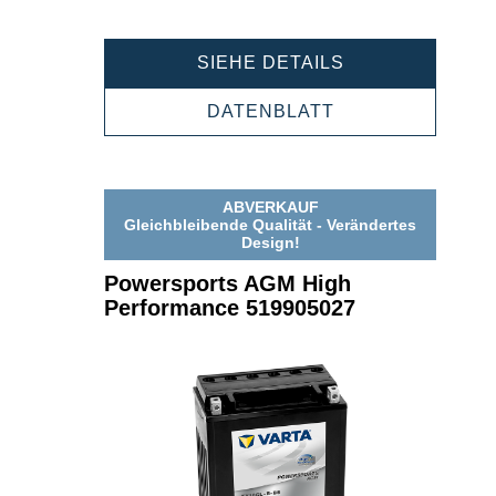
POWERSPORT
SIEHE DETAILS
AGM
HIGH
POWERSPORTS
DATENBLATT
PERFORMANCE
AGM
518918032
HIGH
PERFORMANCE
518918032
ABVERKAUF
Gleichbleibende Qualität - Verändertes
Design!
Powersports AGM High
Performance 519905027