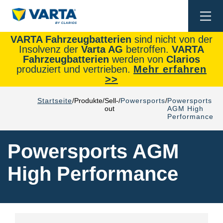
Togg
navi
VARTA Fahrzeugbatterien
sind nicht von der
Insolvenz der
Varta AG
betroffen.
VARTA
Fahrzeugbatterien
werden von
Clarios
produziert und vertrieben.
Mehr erfahren
>>
Startseite
Produkte
Sell-
Powersports
Powersports
out
AGM High
Performance
Powersports AGM
High Performance