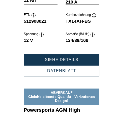
12 Ah
210 A
ETN
Kurzbezeichnung
Quickinfo
Quickinfo
512908021
TX14AH-BS
Spannung
Abmaße (B/L/H)
Quickinfo
Quickinfo
12 V
134/89/166
POWERSPORT
SIEHE DETAILS
AGM
HIGH
POWERSPORTS
DATENBLATT
PERFORMANCE
AGM
512908021
HIGH
PERFORMANCE
512908021
ABVERKAUF
Gleichbleibende Qualität - Verändertes
Design!
Powersports AGM High