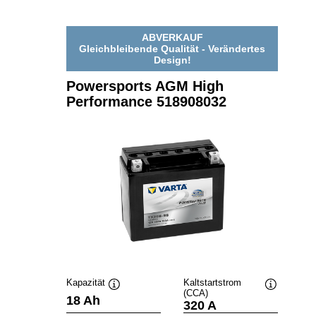
HIGH
PERFORMANCE
518908027
ABVERKAUF
Gleichbleibende Qualität - Verändertes
Design!
Powersports AGM High
Performance 518908032
Kapazität
Kaltstartstrom
(CCA)
Quickinfo
Quickinfo
18 Ah
320 A