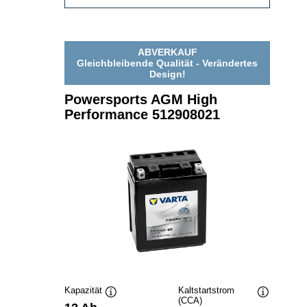
AGM
512905020
HIGH
PERFORMANCE
512905020
ABVERKAUF
Gleichbleibende Qualität - Verändertes
Design!
Powersports AGM High
Performance 512908021
Kapazität
Kaltstartstrom
(CCA)
Quickinfo
Quickinfo