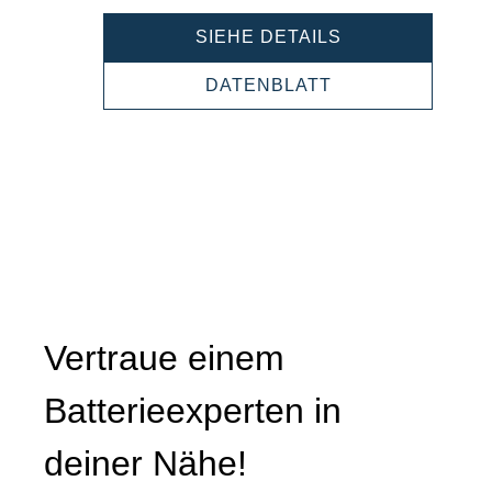
POWERSPORT
SIEHE DETAILS
AGM
HIGH
POWERSPORTS
DATENBLATT
PERFORMANCE
AGM
530905045
HIGH
PERFORMANCE
530905045
Vertraue einem
Batterieexperten in
deiner Nähe!