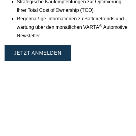
Strategische Kaufempfehlungen zur Optimierung
Ihrer Total Cost of Ownership (TCO)
Regelmäßige Informationen zu Batterietrends und -
®
wartung über den monatlichen VARTA
Automotive
Newsletter
JETZT ANMELDEN
Getestet. Vertrauenswürdig.
Überall in Europa.
In den letzten Jahren haben wir Flotten mit den
neuesten auf dem Markt erhältlichen AGM-LKW-
Batterien ausgestattet. Das Ergebnis: volles
Vertrauen und überzeugende Einblicke in die