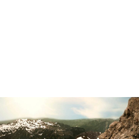
Leistung des AGM von Fahrern aus ganz Europa.
Von glühender Hitze bis zu eisiger Kälte, von 14-
Tage-Routen bis zu täglichen Starts und Stopps mit
®
elektronischer High-End-Ausrüstung - die VARTA
ProMotive AGM hat alles überstanden. Aber
verlassen Sie sich nicht auf unser Wort. Sehen Sie
sich die Fallbeispiele an und überzeugen Sie sich
selbst.