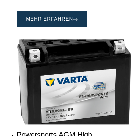
MEHR ERFAHREN
Powersports AGM High