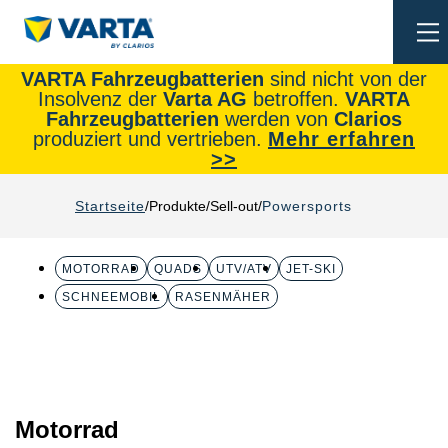
To
na
VARTA Fahrzeugbatterien
sind nicht von der
Insolvenz der
Varta AG
betroffen.
VARTA
Fahrzeugbatterien
werden von
Clarios
produziert und vertrieben.
Mehr erfahren
>>
Startseite
Produkte
Sell-out
Powersports
MOTORRAD
QUADS
UTV/ATV
JET-SKI
SCHNEEMOBIL
RASENMÄHER
Motorrad