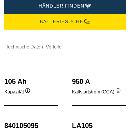
HÄNDLER FINDEN
BATTERIESUCHE
Technische Daten
Vorteile
105 Ah
950 A
Kapazität
Kaltstartstrom (CCA)
Quickinfo
Quick
840105095
LA105