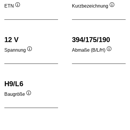
ETN
Kurzbezeichnung
Quickinfo
Quickinf
12 V
394/175/190
Spannung
Abmaße (B/L/H)
Quickinfo
Quickinfo
H9/L6
Baugröße
Quickinfo