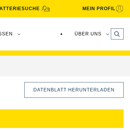
ATTERIESUCHE
MEIN PROFIL
Search
SSEN
ÜBER UNS
gbatterien
werden von
Clarios
produziert und
DATENBLATT HERUNTERLADEN
Bilddialog
öffnen