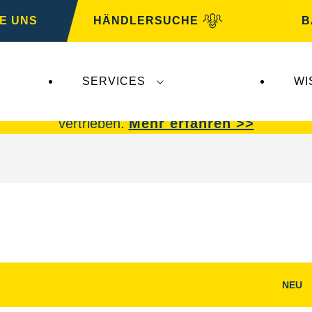
E UNS
HÄNDLERSUCHE
B
SERVICES
WI
 Insolvenz der
Varta AG
betroffen.
VARTA Fahrzeu
vertrieben.
Mehr erfahren >>
NEU
g
Bilddialog
öffnen