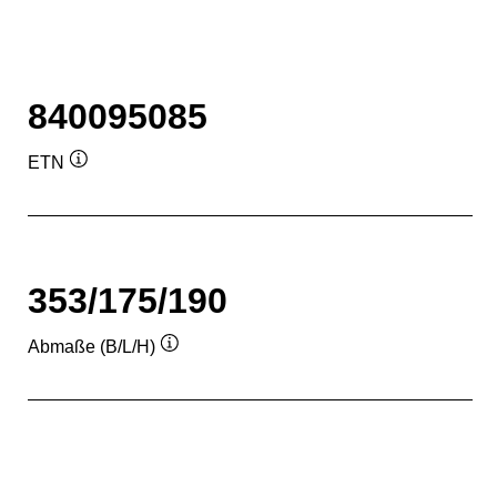
840095085
ETN
Quickinfo
353/175/190
Abmaße (B/L/H)
Quickinfo