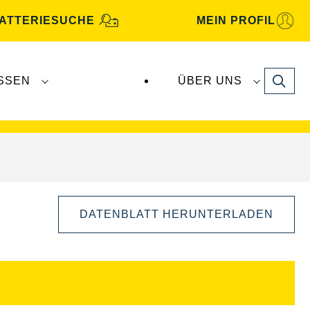
ATTERIESUCHE
MEIN PROFIL
Search
SSEN
ÜBER UNS
gbatterien
werden von
Clarios
produziert und
DATENBLATT HERUNTERLADEN
Bilddialog
öffnen