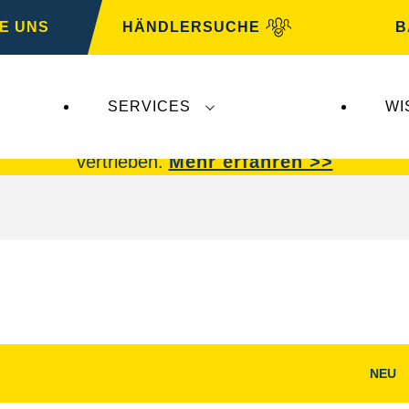
E UNS
HÄNDLERSUCHE
B
SERVICES
WI
 Insolvenz der
Varta AG
betroffen.
VARTA Fahrzeu
vertrieben.
Mehr erfahren >>
NEU
g
Bilddialog
öffnen