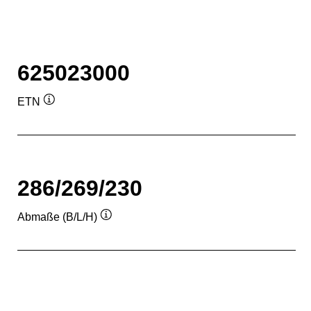
625023000
ETN
Quickinfo
286/269/230
Abmaße (B/L/H)
Quickinfo