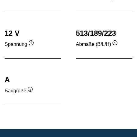
Quickinfo
Quickinf
12 V
513/189/223
Spannung
Abmaße (B/L/H)
Quickinfo
Quickinfo
A
Baugröße
Quickinfo