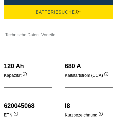
BATTERIESUCHE
Technische Daten
Vorteile
120 Ah
680 A
Kapazität
Kaltstartstrom (CCA)
Quickinfo
Quick
620045068
I8
ETN
Kurzbezeichnung